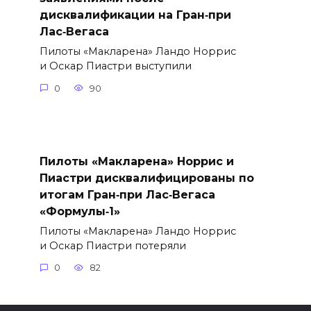
дисквалификации на Гран‑при
Лас‑Вегаса
Пилоты «Макларена» Ландо Норрис
и Оскар Пиастри выступили
0
90
Пилоты «Макларена» Норрис и
Пиастри дисквалифицированы по
итогам Гран‑при Лас‑Вегаса
«Формулы‑1»
Пилоты «Макларена» Ландо Норрис
и Оскар Пиастри потеряли
0
82