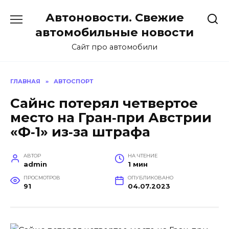
Перейти
Автоновости. Свежие
к
содержанию
автомобильные новости
Сайт про автомобили
ГЛАВНАЯ
»
АВТОСПОРТ
Сайнс потерял четвертое
место на Гран‑при Австрии
«Ф‑1» из‑за штрафа
АВТОР
НА ЧТЕНИЕ
admin
1 мин
ПРОСМОТРОВ
ОПУБЛИКОВАНО
91
04.07.2023