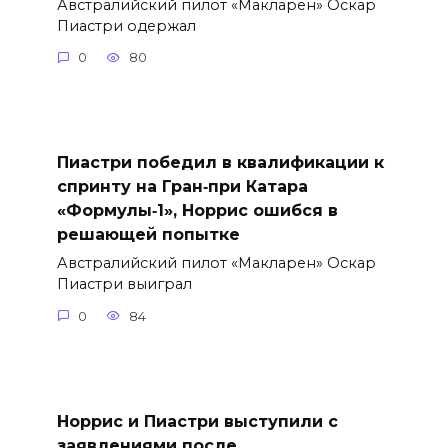
Австралийский пилот «Макларен» Оскар
Пиастри одержал
0
80
Пиастри победил в квалификации к
спринту на Гран‑при Катара
«Формулы‑1», Норрис ошибся в
решающей попытке
Австралийский пилот «Макларен» Оскар
Пиастри выиграл
0
84
Норрис и Пиастри выступили с
заявлениями после