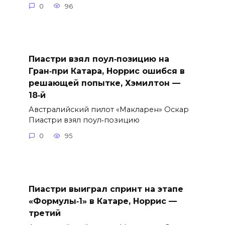
0
96
Пиастри взял поул‑позицию на
Гран‑при Катара, Норрис ошибся в
решающей попытке, Хэмилтон —
18‑й
Австралийский пилот «Макларен» Оскар
Пиастри взял поул‑позицию
0
95
Пиастри выиграл спринт на этапе
«Формулы‑1» в Катаре, Норрис —
третий