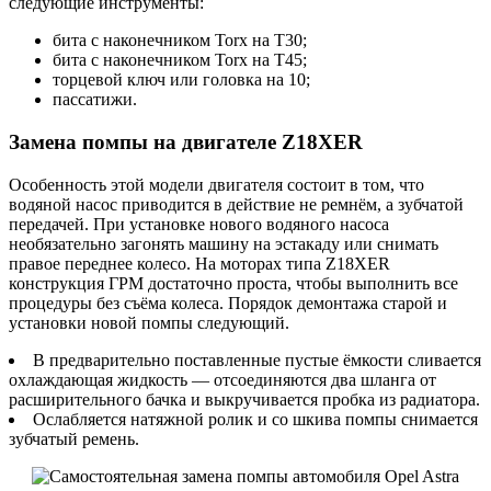
следующие инструменты:
бита с наконечником Torx на Т30;
бита с наконечником Torx на Т45;
торцевой ключ или головка на 10;
пассатижи.
Замена помпы на двигателе Z18XER
Особенность этой модели двигателя состоит в том, что
водяной насос приводится в действие не ремнём, а зубчатой
передачей. При установке нового водяного насоса
необязательно загонять машину на эстакаду или снимать
правое переднее колесо. На моторах типа Z18XER
конструкция ГРМ достаточно проста, чтобы выполнить все
процедуры без съёма колеса. Порядок демонтажа старой и
установки новой помпы следующий.
В предварительно поставленные пустые ёмкости сливается
охлаждающая жидкость — отсоединяются два шланга от
расширительного бачка и выкручивается пробка из радиатора.
Ослабляется натяжной ролик и со шкива помпы снимается
зубчатый ремень.