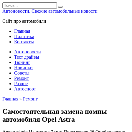
Перейти
Search
к
for:
Автоновости. Свежие автомобильные новости
содержанию
Сайт про автомобили
Главная
Политика
Контакты
Автоновости
Тест драйвы
Тюнинг
Новинки
Советы
Ремонт
Разное
Автоспорт
Главная
»
Ремонт
Самостоятельная замена помпы
автомобиля Opel Astra
Автор
admin
На чтение
7 мин
Просмотров
36
Опубликовано