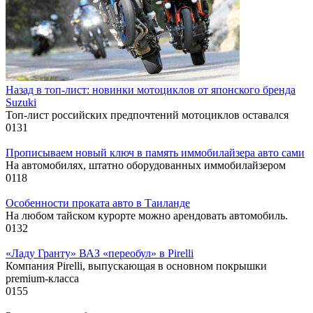
Назад в топ-лист: новинки мотоциклов от японского бренда
Suzuki
Топ-лист российских предпочтений мотоциклов оставался
0
131
Прописываем новый ключ в память иммобилайзера авто сами
На автомобилях, штатно оборудованных иммобилайзером
0
118
Особенности проката авто в Таиланде
На любом тайском курорте можно арендовать автомобиль.
0
132
«Ладу Гранту» ВАЗ «переобул» в Pirelli
Компания Pirelli, выпускающая в основном покрышки
premium-класса
0
155