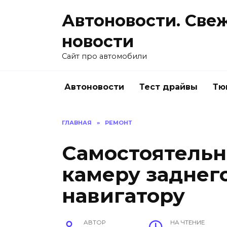
Перейти
Автоновости. Све
к
содержанию
новости
Сайт про автомобили
Автоновости
Тест драйвы
Тю
ГЛАВНАЯ
»
РЕМОНТ
Самостоятель
камеру заднего
навигатору
АВТОР
НА ЧТЕНИЕ