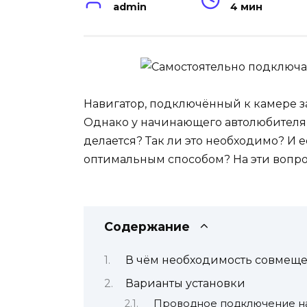
admin
4 мин
Навигатор, подключённый к камере за
Однако у начинающего автолюбителя 
делается? Так ли это необходимо? И ес
оптимальным способом? На эти вопрос
Содержание
В чём необходимость совмеще
Варианты установки
Проводное подключение н