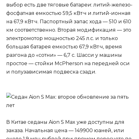
выбор есть две тяговые батареи: литий-железо-
фосфатная емкостью 59,5 кВт·ч и литий-ионная
на 67,9 кВт·ч. Паспортный запас хода — 510 и 610
км соответственно. Вторая модификация — это
электромотор мощностью 245 л.с. и только
большая батарея емкостью 67,9 кВт·ч, время
разгона до «сотни» — 6,7 с. Шасси у машины
простое — стойки McPherson на передней оси
и полузависимая подвеска сзади.
В Китае седаны Aion S Max уже доступны для
заказа. Начальная цена — 149900 юаней, или
около 1,9 млн рублей при прямом пересчете по