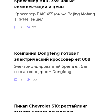
Кроссовер BAIC X55: новые
комплектации и цены
Кроссовер BAIC X55 (он же Beijing Mofang
в Китае) вышел
0
97
Компания Dongfeng готовит
электрический кроссовер eπ 008
Электрифицированный бренд eπ был
создан концерном Dongfeng
0
133
Пикап Chevrolet S10: рестайлинг