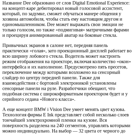
Название Dee образовано от слов Digital Emotional Experience:
на концепт-каре дебютировал новый голосовой ассистент,
который, по задумке, сможет обучаться манере общения у
хозяина автомобиля, чтобы стать ему настоящим другом и
единомышленником. Dee может выражать свои эмоции не
только голосом, но также «подмигивая» матричными фарами
и проецируя анимированный аватар на боковые стекла.
Привычных экранов в салоне нет, передняя панель
практически «голая», зато проекционный дисплей работает во
всю ширину лобового стекла. Водитель может настроить
режим отображения на проекторе, включая количество «окон»
интерфейса и их наполнение. Предусмотрено пять пресетов,
переключение между которыми возложено на сенсорный
слайдер по центру передней панели. Также для
взаимодействия с бортовой электроникой установлены
сенсорные панели на руле. Разработчики обещают, что
подобная система с широкоформатным проектором будет и у
серийного седана «Нового класса».
А еще концепт BMW i Vision Dee умеет менять цвет кузова.
Технология фирмы E Ink представляет собой несколько слоев
тончайшей электрохромной пленки на кузове. Вся
поверхность разделена на 240 сегментов, управлять которыми
можно индивидуально. На выбор — 32 цвета от черного до