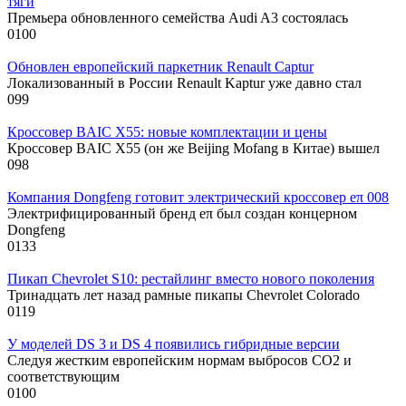
тяги
Премьера обновленного семейства Audi A3 состоялась
0
100
Обновлен европейский паркетник Renault Captur
Локализованный в России Renault Kaptur уже давно стал
0
99
Кроссовер BAIC X55: новые комплектации и цены
Кроссовер BAIC X55 (он же Beijing Mofang в Китае) вышел
0
98
Компания Dongfeng готовит электрический кроссовер eπ 008
Электрифицированный бренд eπ был создан концерном
Dongfeng
0
133
Пикап Chevrolet S10: рестайлинг вместо нового поколения
Тринадцать лет назад рамные пикапы Chevrolet Colorado
0
119
У моделей DS 3 и DS 4 появились гибридные версии
Следуя жестким европейским нормам выбросов CO2 и
соответствующим
0
100