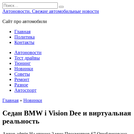
Перейти
Search
к
for:
Автоновости. Свежие автомобильные новости
содержанию
Сайт про автомобили
Главная
Политика
Контакты
Автоновости
Тест драйвы
Тюнинг
Новинки
Советы
Ремонт
Разное
Автоспорт
Главная
»
Новинки
Седан BMW i Vision Dee и виртуальная
реальность
Автор
admin
На чтение
2 мин
Просмотров
67
Опубликовано