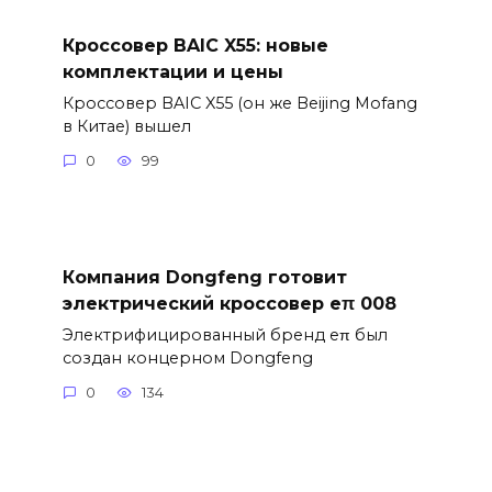
Кроссовер BAIC X55: новые
комплектации и цены
Кроссовер BAIC X55 (он же Beijing Mofang
в Китае) вышел
0
99
Компания Dongfeng готовит
электрический кроссовер eπ 008
Электрифицированный бренд eπ был
создан концерном Dongfeng
0
134