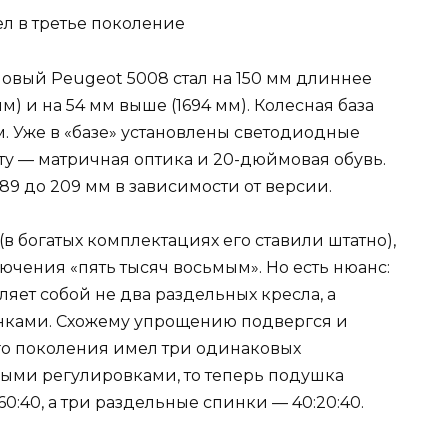
вый Peugeot 5008 стал на 150 мм длиннее
мм) и на 54 мм выше (1694 мм). Колесная база
м. Уже в «базе» установлены светодиодные
ту — матричная оптика и 20-дюймовая обувь.
9 до 209 мм в зависимости от версии.
в богатых комплектациях его ставили штатно),
лючения «пять тысяч восьмым». Но есть нюанс:
ляет собой не два раздельных кресла, а
нками. Схожему упрощению подвергся и
ого поколения имел три одинаковых
ыми регулировками, то теперь подушка
0:40, а три раздельные спинки — 40:20:40.