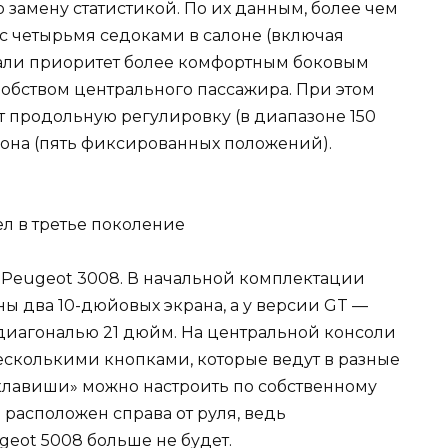
замену статистикой. По их данным, более чем
 четырьмя седоками в салоне (включая
дали приоритет более комфортным боковым
добством центрального пассажира. При этом
т продольную регулировку (в диапазоне 150
клона (пять фиксированных положений).
 у Peugeot 3008. В начальной комплектации
ны два 10-дюйовых экрана, а у версии GT —
 диагональю 21 дюйм. На центральной консоли
есколькими кнопками, которые ведут в разные
клавиши» можно настроить по собственному
расположен справа от руля, ведь
eot 5008 больше не будет.