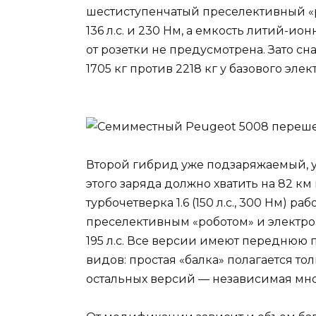
шестиступенчатый преселективный «р
136 л.с. и 230 Нм, а емкость литий-ион
от розетки не предусмотрена. Зато сн
1705 кг против 2218 кг у базового эле
Второй гибрид уже подзаряжаемый, у н
этого заряда должно хватить на 82 к
турбочетверка 1.6 (150 л.с., 300 Нм) р
преселективным «роботом» и электромо
195 л.с. Все версии имеют переднюю п
видов: простая «балка» полагается то
остальных версий — независимая мн