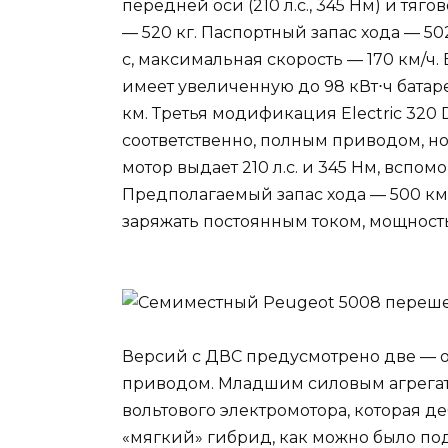
передней оси (210 л.с., 345 Нм) и тяг
— 520 кг. Паспортный запас хода — 502
с, максимальная скорость — 170 км/ч. В
имеет увеличенную до 98 кВт⋅ч батар
км. Третья модификация Electric 320
соответственно, полным приводом, но
мотор выдает 210 л.с. и 345 Нм, вспомо
Предполагаемый запас хода — 500 км
заряжать постоянным током, мощность
Версий с ДВС предусмотрено две — 
приводом. Младшим силовым агрегатом
вольтового электромотора, которая д
«мягкий» гибрид, как можно было под