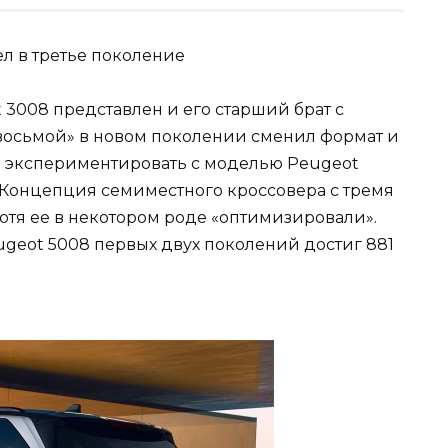
3008 представлен и его старший брат с
 восьмой» в новом поколении сменил формат и
то экспериментировать с моделью Peugeot
и. Концепция семиместного кроссовера с тремя
отя ее в некотором роде «оптимизировали».
ugeot 5008 первых двух поколений достиг 881