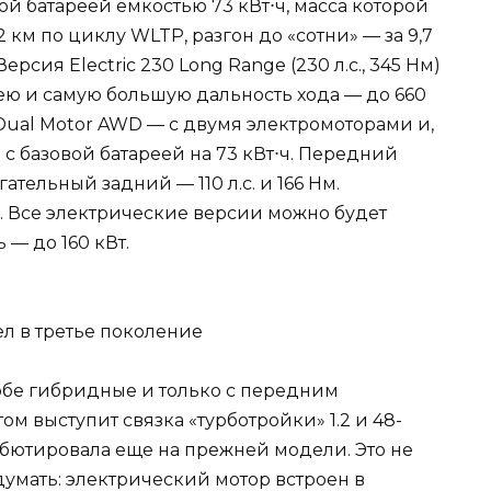
овой батареей емкостью 73 кВт⋅ч, масса которой
 км по циклу WLTP, разгон до «сотни» — за 9,7
ерсия Electric 230 Long Range (230 л.с., 345 Нм)
ею и самую большую дальность хода — до 660
 Dual Motor AWD — с двумя электромоторами и,
 с базовой батареей на 73 кВт⋅ч. Передний
гательный задний — 110 л.с. и 166 Нм.
. Все электрические версии можно будет
 — до 160 кВт.
обе гибридные и только с передним
 выступит связка «турботройки» 1.2 и 48-
ебютировала еще на прежней модели. Это не
умать: электрический мотор встроен в