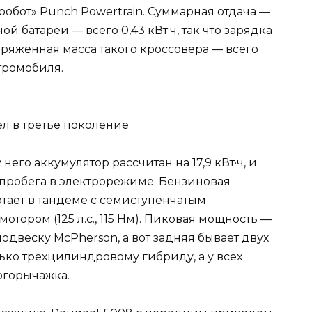
обот» Punch Powertrain. Суммарная отдача —
ной батареи — всего 0,43 кВт·ч, так что зарядка
аряженная масса такого кроссовера — всего
ктромобиля.
его аккумулятор рассчитан на 17,9 кВт·ч, и
м пробега в электрорежиме. Бензиновая
аботает в тандеме с семиступенчатым
тором (125 л.с., 115 Нм). Пиковая мощность —
одвеску McPherson, а вот задняя бывает двух
лько трехцилиндровому гибриду, а у всех
огорычажка.