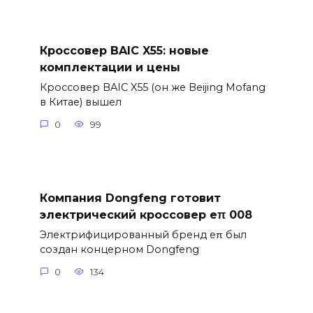
Кроссовер BAIC X55: новые
комплектации и цены
Кроссовер BAIC X55 (он же Beijing Mofang
в Китае) вышел
0
99
Компания Dongfeng готовит
электрический кроссовер eπ 008
Электрифицированный бренд eπ был
создан концерном Dongfeng
0
134