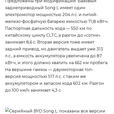
Предложены три модификации. Базовый
заднеприводный Song L имеет один
электромотор мощностью 204 л.с. и литий-
железо-фосфатную батарею емкостью 71,8 кВт·ч.
Паспортная дальность хода — 550 км по
китайскому циклу CLTC, а разгон до «сотни»
занимает 8,6 с. Вторая версия тоже имеет
задний привод, но двигатель выдает уже 313
л.с., а емкость аккумулятора увеличена до 87
кВт·ч, и этого должно хватить на 662 км пробега.
На вершине гаммы — двухмоторная топ-
версия мощностью 517 л.с. с таким же
аккумулятором и запасом хода 602 км. Разгон
до 100 км/ч занимает 4,3 с.