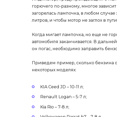
горючего по-разному, многое зависит
загорелась лампочка, в любом случае э
литров, и чтобы мотор не заглох в пу
Когда мигает лампочка, но еще не гор
автомобиля заканчивается. В дальней
он погас, необходимо заправить бензо
Приведем пример, сколько бензина ост
некоторых моделях:
KIA Ceed JD – 10-11 л;
Renault Logan – 5-7 л;
Kia Rio – 7-8 л;
Volkswagen Passat b7 – 7-8 л.