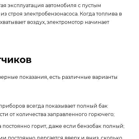
тая эксплуатация автомобиля с пустым
из строя электробензонасоса. Когда топлива в
ахватывает воздух, электромотор начинает
тчиков
верные показания, есть различные варианты
 приборов всегда показывает полный бак
сти от количества заправленного горючего;
 постоянно горит, даже если бензобак полный;
и постоянно дергается вверх и вниз, сколько