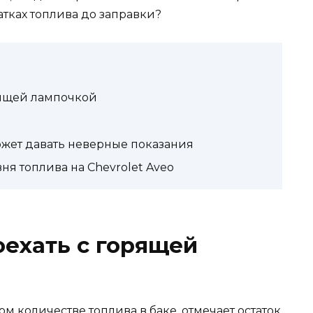
атках топлива до заправки?
рящей лампочкой
жет давать неверные показания
ня топлива на Chevrolet Aveo
ехать с горящей
 количестве топлива в баке, отмечает остаток