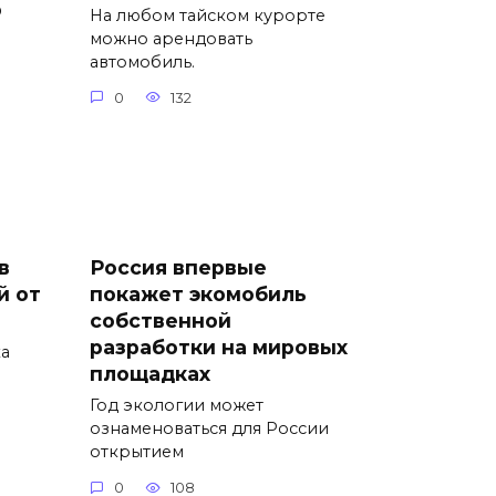
о
На любом тайском курорте
можно арендовать
автомобиль.
0
132
в
Россия впервые
й от
покажет экомобиль
собственной
разработки на мировых
ка
площадках
Год экологии может
ознаменоваться для России
открытием
0
108