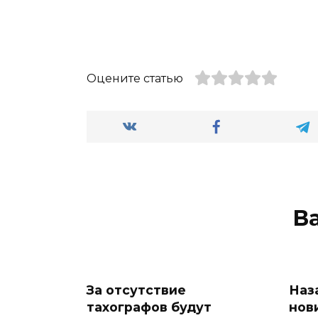
Оцените статью
В
За отсутствие
Наза
тахографов будут
нов