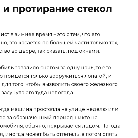
 и протирание стекол
ст в зимнее время – это с тем, что его
о, это касается по большей части только тех,
тво во дворе, так сказать, под окнами.
биль завалило снегом за одну ночь, то его
го придется только вооружиться лопатой, и
 для того, чтобы вызволить своего железного
 засунула его туда непогода.
когда машина простояла на улице неделю или
о ее за обозначенный период никто не
втомобиля, обычно, покрывается льдом. Погода
, иногда может быть оттепель, а потом опять