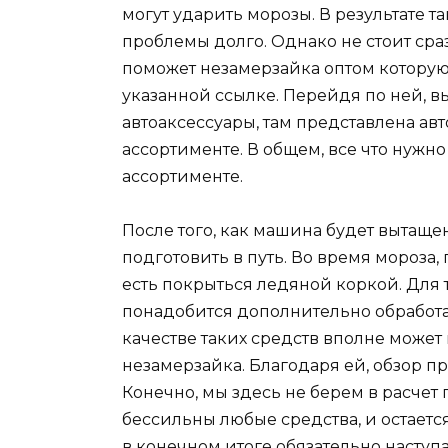
могут ударить морозы. В результате т
проблемы долго. Однако не стоит сраз
поможет незамерзайка оптом которую
указанной ссылке. Перейдя по ней, 
автоаксессуары, там представлена ав
ассортименте. В общем, все что нужн
ассортименте.
После того, как машина будет вытаще
подготовить в путь. Во время мороза,
есть покрыться ледяной коркой. Для т
понадобится дополнительно обработа
качестве таких средств вполне может
незамерзайка. Благодаря ей, обзор пр
Конечно, мы здесь не берем в расчет 
бессильны любые средства, и остаетс
в конечном итоге обязательно наступа