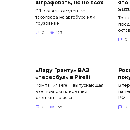
штрафовать, но не всех
япо
Suz
С 1 июля за отсутствие
тахографа на автобусе или
Топ-
грузовике
пред
оста
0
123
0
«Ладу Гранту» ВАЗ
Рос
«переобул» в Pirelli
пок
Компания Pirelli, выпускающая
Впер
в основном покрышки
паде
premium-класса
РФ
0
155
0