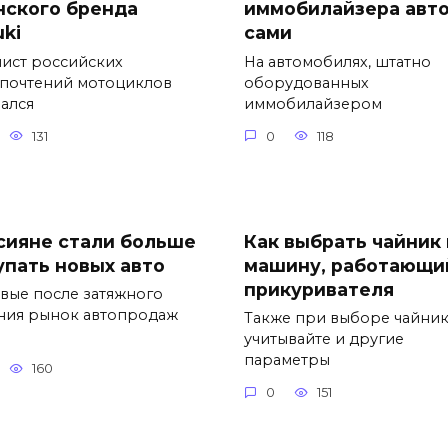
нского бренда
иммобилайзера авт
uki
сами
лист российских
На автомобилях, штатно
почтений мотоциклов
оборудованных
вался
иммобилайзером
131
0
118
сияне стали больше
Как выбрать чайник 
упать новых авто
машину, работающи
прикуривателя
вые после затяжного
ния рынок автопродаж
Также при выборе чайни
учитывайте и другие
параметры
160
0
151