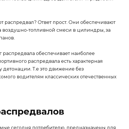
рт распредвал? Ответ прост. Они обеспечивают
а воздушно-топливной смеси в цилиндры, за
панов.
г распредвала обеспечивает наиболее
спортивного распредвала есть характерная
у детонации. Т.е это движение без
накомого водителям классических отечественных
распредвалов
мые сегодня потребителю, предназначены для