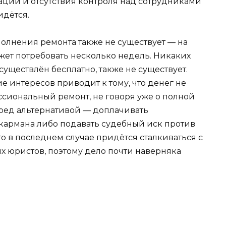
ции и отсутствия контроля над сотрудниками
идётся.
олнения ремонта также не существует — на
жет потребовать несколько недель. Никаких
осуществлён бесплатно, также не существует.
 интересов приводит к тому, что денег не
ссиональный ремонт, не говоря уже о полной
еред альтернативой — доплачивать
кармана либо подавать судебный иск против
о в последнем случае придётся сталкиваться с
 юристов, поэтому дело почти наверняка