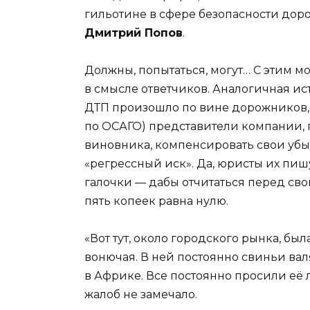
гильотине в сфере безопасности до
Дмитрий Попов
.
Должны, попытаться, могут… С этим м
в смысле ответчиков. Аналогичная ист
ДТП произошло по вине дорожников, т
по ОСАГО) представители компании, 
виновника, компенсировать свои убыт
«регрессный иск». Да, юристы их пи
галочки — дабы отчитаться перед сво
пять копеек равна нулю.
«Вот тут, около городского рынка, бы
вонючая. В ней постоянно свиньи ва
в Африке. Все постоянно просили её 
жалоб не замечало.