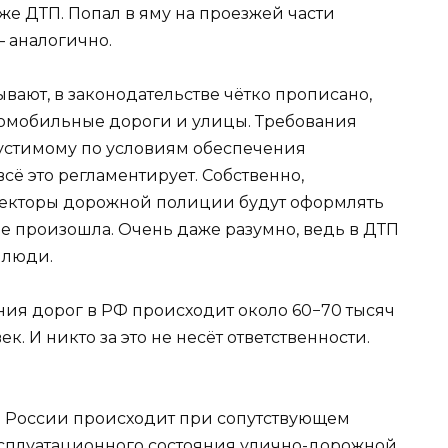
тоже ДТП. Попал в яму на проезжей части
 аналогично.
бывают, в законодательстве чётко прописано,
томобильные дороги и улицы. Требования
устимому по условиям обеспечения
ё это регламентирует. Собственно,
спекторы дорожной полиции будут оформлять
е произошла. Очень даже разумно, ведь в ДТП
 люди.
ния дорог в РФ происходит около 60−70 тысяч
ек. И никто за это не несёт ответственности.
 в России происходит при сопутствующем
ксплуатационного состояния улично-дорожной