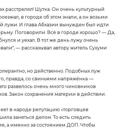
эх расстрелял! Шутка. Он очень культурный
езжал, в городе об этом знали, а он возьми
й лужи. И глава Абхазии вынужден был идти
рьму. Поговорили. Всё в городе хорошо? — Да,
нулся и уехал. В тот же день лужу очень
вали", — рассказывал автору житель Сухуми
олерантно, но действенно. Подобных луж
го, правда, со свиньями напряжёнка —
ато развелось очень много чиновников
в. Закон сохранения материи в действии.
меет в народе репутацию «торговцев
ила заняться делом. То есть следить
я, а именно за состоянием ДОП. Чтобы