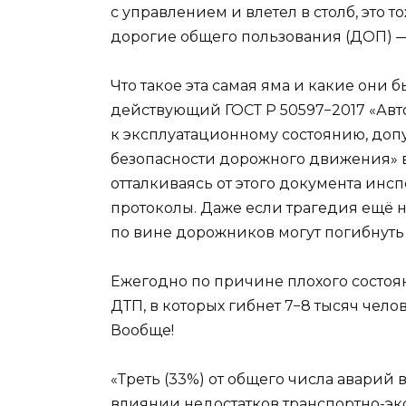
с управлением и влетел в столб, это 
дорогие общего пользования (ДОП) —
Что такое эта самая яма и какие они 
действующий ГОСТ Р 50597−2017 «Ав
к эксплуатационному состоянию, доп
безопасности дорожного движения» вс
отталкиваясь от этого документа ин
протоколы. Даже если трагедия ещё н
по вине дорожников могут погибнуть
Ежегодно по причине плохого состоя
ДТП, в которых гибнет 7−8 тысяч челов
Вообще!
«Треть (33%) от общего числа аварий
влиянии недостатков транспортно-э