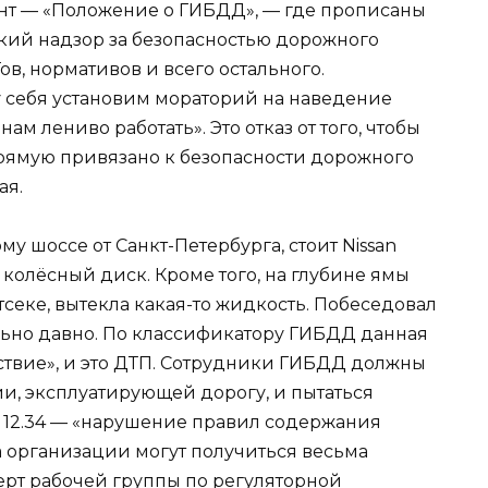
нт — «Положение о ГИБДД», — где прописаны
ский надзор за безопасностью дорожного
, нормативов и всего остального.
у себя установим мораторий на наведение
ам лениво работать». Это отказ от того, чтобы
прямую привязано к безопасности дорожного
ая.
у шоссе от Санкт-Петербурга, стоит Nissan
л колёсный диск. Кроме того, на глубине ямы
тсеке, вытекла какая-то жидкость. Побеседовал
ольно давно. По классификатору ГИБДД данная
ствие», и это ДТП. Сотрудники ГИБДД должны
и, эксплуатирующей дорогу, и пытаться
е 12.34 — «нарушение правил содержания
а организации могут получиться весьма
ерт рабочей группы по регуляторной