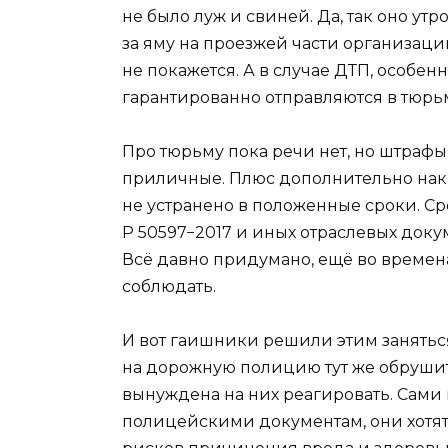
не было луж и свиней. Да, так оно ут
за яму на проезжей части организаци
не покажется. А в случае ДТП, особе
гарантированно отправляются в тюрь
Про тюрьму пока речи нет, но штраф
приличные. Плюс дополнительно нака
не устранено в положенные сроки. С
Р 50597−2017 и иных отраслевых доку
Всё давно придумано, ещё во времена
соблюдать.
И вот гаишники решили этим заняться
на дорожную полицию тут же обрушит
вынуждена на них реагировать. Сами 
полицейскими документам, они хотят