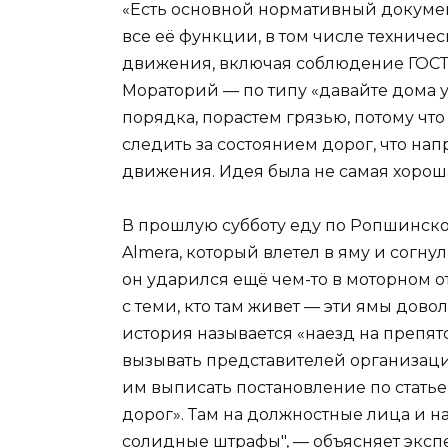
«Есть основной нормативный докуме
все её функции, в том числе техниче
движения, включая соблюдение ГОСТов
Мораторий — по типу «давайте дома 
порядка, порастем грязью, потому что н
следить за состоянием дорог, что на
движения. Идея была не самая хорош
В прошлую субботу еду по Ропшинском
Almera, который влетел в яму и согну
он ударился ещё чем-то в моторном о
с теми, кто там живет — эти ямы дов
история называется «наезд на препят
вызывать представителей организаци
им выписать постановление по стать
дорог». Там на должностные лица и н
солидные штрафы", — объясняет эксп