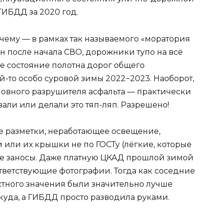
ГИБДД за 2020 год.
очему — в рамках так называемого «моратория
н после начала СВО, дорожники тупо на всё
е состояние полотна дорог общего
й-то особо суровой зимы 2022−2023. Наоборот,
новного разрушителя асфальта — практически
вали или делали это тяп-ляп. Разрешено!
ие разметки, неработающее освещение,
 или их крышки не по ГОСТу (лёгкие, которые
ые заносы. Даже платную ЦКАД прошлой зимой
ответствующие фотографии. Тогда как соседние
стного значения были значительно лучше
куда, а ГИБДД просто разводила руками.