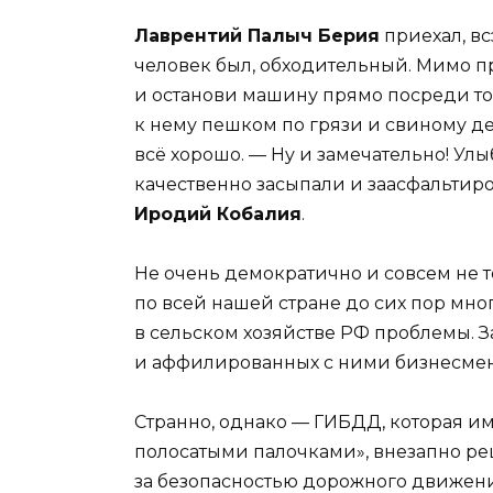
Лаврентий Палыч Берия
приехал, вс
человек был, обходительный. Мимо про
и останови машину прямо посреди то
к нему пешком по грязи и свиному де
всё хорошо. — Ну и замечательно! Улыб
качественно засыпали и заасфальтиро
Иродий Кобалия
.
Не очень демократично и совсем не т
по всей нашей стране до сих пор мно
в сельском хозяйстве РФ проблемы. З
и аффилированных с ними бизнесмено
Странно, однако — ГИБДД, которая и
полосатыми палочками», внезапно реш
за безопасностью дорожного движени