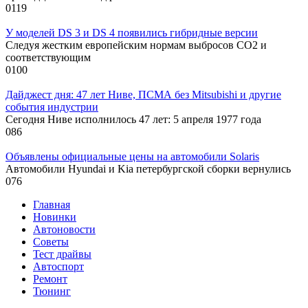
0
119
У моделей DS 3 и DS 4 появились гибридные версии
Следуя жестким европейским нормам выбросов CO2 и
соответствующим
0
100
Дайджест дня: 47 лет Ниве, ПСМА без Mitsubishi и другие
события индустрии
Сегодня Ниве исполнилось 47 лет: 5 апреля 1977 года
0
86
Объявлены официальные цены на автомобили Solaris
Автомобили Hyundai и Kia петербургской сборки вернулись
0
76
Главная
Новинки
Автоновости
Советы
Тест драйвы
Автоспорт
Ремонт
Тюнинг