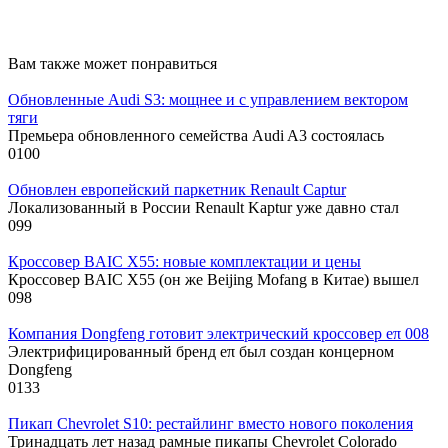
Вам также может понравиться
Обновленные Audi S3: мощнее и с управлением вектором
тяги
Премьера обновленного семейства Audi A3 состоялась
0
100
Обновлен европейский паркетник Renault Captur
Локализованный в России Renault Kaptur уже давно стал
0
99
Кроссовер BAIC X55: новые комплектации и цены
Кроссовер BAIC X55 (он же Beijing Mofang в Китае) вышел
0
98
Компания Dongfeng готовит электрический кроссовер eπ 008
Электрифицированный бренд eπ был создан концерном
Dongfeng
0
133
Пикап Chevrolet S10: рестайлинг вместо нового поколения
Тринадцать лет назад рамные пикапы Chevrolet Colorado