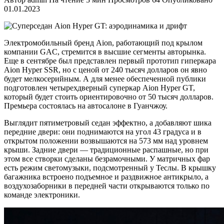
01.01.2023
Электромобильный бренд Aion, работающий под крылом
компании GAC, стремится в высшие сегменты авторынка.
Еще в сентябре был представлен первый прототип гиперкара
Aion Hyper SSR, но с ценой от 240 тысяч долларов он явно
будет мелкосерийным. А для менее обеспеченной публики
подготовлен четырехдверный суперкар Aion Hyper GT,
который будет стоить ориентировочно от 50 тысяч долларов.
Премьера состоялась на автосалоне в Гуанчжоу.
Выглядит пятиметровый седан эффектно, а добавляют шика
передние двери: они поднимаются на угол 43 градуса и в
открытом положении возвышаются на 573 мм над уровнем
крыши. Задние двери — традиционные распашные, но при
этом все створки сделаны безрамочными. У матричных фар
есть режим светомузыки, подсмотренный у Теслы. В крышку
багажника встроено подъемное и раздвижное антикрыло, а
воздухозаборники в передней части открываются только по
команде электроники.