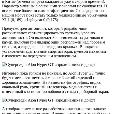
в Китае (отмена запрета ожидается уже в скором времени).
Параметр машины с обычными зеркалами не сообщается. И
все же еще более низким коэффициентом Cx из дорожных
машин могут похвастать только мелкосерийные Volkswagen
XL1 (0,189) и Lightyear 0 (0,175).
Предусмотрен автопилот, который разработчики
рассчитывают сертифицировать по третьему уровню
автономности. Он включает 39 всевозможных датчиков и
камер, включая три лидара: один расположен над лобовым
стеклом, а еще два — на передних крыльях. В подвеске
установлены адаптивные амортизаторы, рулевой механизм —
с изменяемым передаточным отношением.
Интерьер пока толком не показан, но Aion Hyper GT точно
будет иметь пятиместный салон с богатой отделкой и
хорошим оснащением. На немногих фотографиях видны
овальный руль, крупный «телевизор» медиасистемы и
отнесенный к основанию лобового стекла приборный экран.
А изображением выше разработчики наглядно показывают
позиционирование модели. Именно поэтому титульной стала