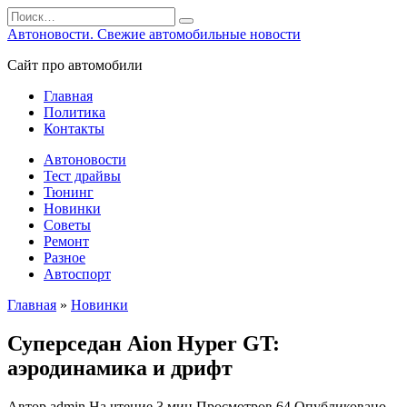
Перейти
Search
к
for:
Автоновости. Свежие автомобильные новости
содержанию
Сайт про автомобили
Главная
Политика
Контакты
Автоновости
Тест драйвы
Тюнинг
Новинки
Советы
Ремонт
Разное
Автоспорт
Главная
»
Новинки
Суперседан Aion Hyper GT:
аэродинамика и дрифт
Автор
admin
На чтение
3 мин
Просмотров
64
Опубликовано