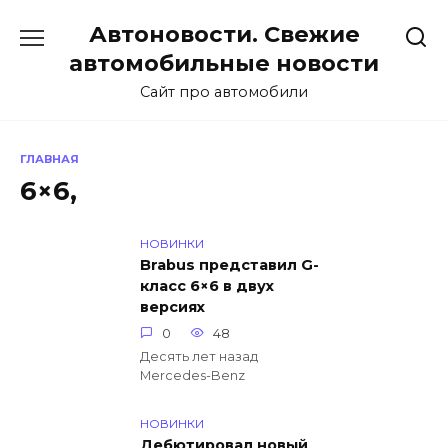
Перейти
Автоновости. Свежие
к
содержанию
автомобильные новости
Сайт про автомобили
ГЛАВНАЯ
6×6,
НОВИНКИ
Brabus представил G-
класс 6×6 в двух
версиях
0
48
Десять лет назад
Mercedes-Benz
НОВИНКИ
Дебютировал новый