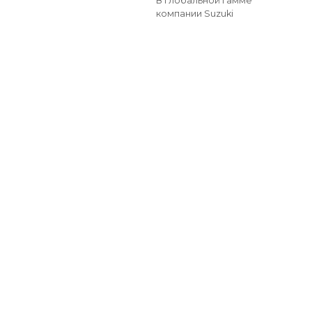
В глобальной гамме
компании Suzuki