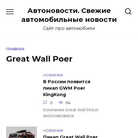
Перейти
Автоновости. Свежие
к
содержанию
автомобильные новости
Сайт про автомобили
ГЛАВНАЯ
Great Wall Poer
НОВИНКИ
В России появится
пикап GWM Poer
KingKong
0
64
Компания Great Wall Motor
анонсировала
НОВИНКИ
Пикап Great Wall Poer