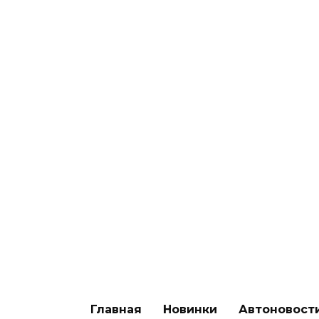
Внедорожник Ineos
Fusilier:
электрический
напарник Гренадера
0
46
Главная
Новинки
Автоновост