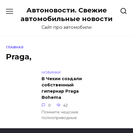
Перейти
Автоновости. Свежие
к
содержанию
автомобильные новости
Сайт про автомобили
ГЛАВНАЯ
Praga,
НОВИНКИ
В Чехии создали
собственный
гиперкар Praga
Bohema
0
42
Помните чешские
полноприводные