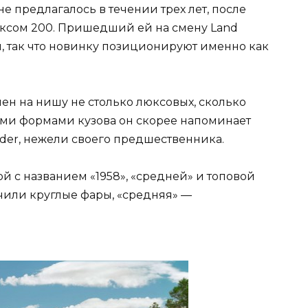
е предлагалось в течении трех лет, после
ексом 200. Пришедший ей на смену Land
ся, так что новинку позиционируют именно как
ен на нишу не столько люксовых, сколько
ыми формами кузова он скорее напоминает
nder, нежели своего предшественника.
й с названием «1958», «средней» и топовой
лучили круглые фары, «средняя» —