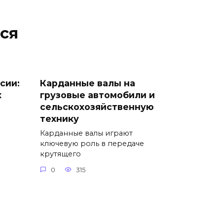
ся
сии:
Карданные валы на
х
грузовые автомобили и
сельскохозяйственную
технику
Карданные валы играют
ключевую роль в передаче
крутящего
0
315