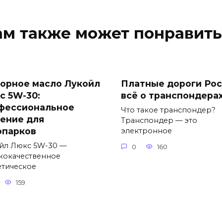
ам также может понравить
орное масло Лукойл
Платные дороги Рос
с 5W-30:
всё о транспондера
фессиональное
Что такое транспондер?
ение для
Транспондер — это
опарков
электронное
йл Люкс 5W-30 —
0
160
кокачественное
етическое
159