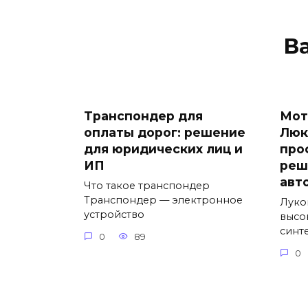
В
Транспондер для
Мот
оплаты дорог: решение
Люк
для юридических лиц и
про
ИП
реш
авт
Что такое транспондер
Транспондер — электронное
Луко
устройство
высо
синт
0
89
0