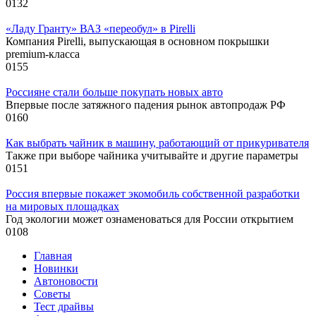
0
132
«Ладу Гранту» ВАЗ «переобул» в Pirelli
Компания Pirelli, выпускающая в основном покрышки
premium-класса
0
155
Россияне стали больше покупать новых авто
Впервые после затяжного падения рынок автопродаж РФ
0
160
Как выбрать чайник в машину, работающий от прикуривателя
Также при выборе чайника учитывайте и другие параметры
0
151
Россия впервые покажет экомобиль собственной разработки
на мировых площадках
Год экологии может ознаменоваться для России открытием
0
108
Главная
Новинки
Автоновости
Советы
Тест драйвы