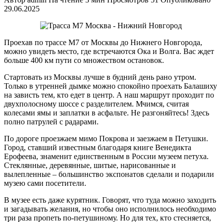
29.06.2025
Проехав по трассе М7 от Москвы до Нижнего Новгорода,
можно увидеть место, где встречаются Ока и Волга. Вас ждет
больше 400 км пути со множеством остановок.
Стартовать из Москвы лучше в будний день рано утром.
Только в утренней дымке можно спокойно проехать Балашиху
на зависть тем, кто едет в центр. А наш маршрут проходит по
двухполосному шоссе с разделителем. Мчимся, считая
колесами ямы и заплатки в асфальте. Не разгоняйтесь! Здесь
полно патрулей с радарами.
По дороге проезжаем мимо Покрова и заезжаем в Петушки.
Город, ставший известным благодаря книге Венедикта
Ерофеева, знаменит единственным в России музеем петуха.
Стеклянные, деревянные, шитые, нарисованные и
вылепленные – большинство экспонатов сделали и подарили
музею сами посетители.
В музее есть даже курятник. Говорят, что туда можно заходить
и загадывать желания, но чтобы оно исполнилось необходимо
три раза пропеть по-петушиному. Но для тех, кто стесняется,