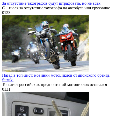
За отсутствие тахографов будут штрафовать, но не всех
С 1 июля за отсутствие тахографа на автобусе или грузовике
0
123
Назад в топ-лист: новинки мотоциклов от японского бренда
Suzuki
Топ-лист российских предпочтений мотоциклов оставался
0
131