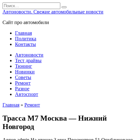
Перейти
Search
к
for:
Автоновости. Свежие автомобильные новости
содержанию
Сайт про автомобили
Главная
Политика
Контакты
Автоновости
Тест драйвы
Тюнинг
Новинки
Советы
Ремонт
Разное
Автоспорт
Главная
»
Ремонт
Трасса М7 Москва — Нижний
Новгород
Автор
admin
На чтение
3 мин
Просмотров
51
Опубликовано