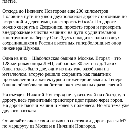
платье.
Отсюда до Нижнего Новгорода еще 200 километров.
Половина пути по узкой двухполосной дороге с обгонами по
встречной и деревнями, где скорость 60 км/ч. По дороге
можно свернуть в Дзержинск, проехать город и проверить
внедорожные качества машины на пути к удивительной
конструкции на берегу Оки. Здесь находится одна из двух
сохранившихся в России высотных гиперболоидных опор
инженера Шухова.
Одна из них – Шаболовская башня в Москве. Вторая – это
128-метровая опора ЛЭП, собранная 80 лет назад. Таких
башен здесь было две, одну из них уже разобрали на
металлолом, вторую решили сохранить как памятник
промышленной архитектуры и инженерной мысли. Теперь
башню облюбовали любители экстремальных развлечений.
На въезде в Нижний Новгород нет указателей на объездную
дорогу, весь транзитный транспорт идет прямо через город.
На дороге тысячи машин и колея в полколеса. Но это тема уже
другого рассказа.
Оставляйте также свои отзывы о состоянии дорог трассы М7
по маршруту из Москвы в Нижний Новгород.