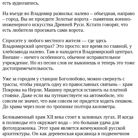
есть аудиозапись.
На въезде во Владимир развилка: налево – объездная, направо
– город. Вы не проедите Золотые ворота – памятник военно-
инженерного искусства Древней Руси. Кстати говорят, что
есть любители проезжать сами ворота.
Спросите у любого местного жителя — где здесь
Владимирский централ? Это просто: все время по главной, у
хлебозавода налево. Там и находится Владимирский централ.
Внешне – ничего особенного, обычное исправительное
учреждение. Но из песни слов не выкинешь и теперь это тоже
достопримечательность.
Уже за городом у станции Боголюбово, можно свернуть с
трассы, чтобы увидеть одну из православных святынь – храм
Покрова на Нерли. Машину придется оставить на платной
стоянке. Даже если вы путешествуете на автомобиле, это
совсем не значит, что вам совсем не придется ходить пешком.
До храма через поле по тропинке полтора километра.
Белокаменный храм XII века стоит в заливных лугах. И когда
в половодье его окружает вода – это большая удача для
фотохудожника. Этот храм является жемчужиной русской
архитектуры. Он как деревенская красавица в подвенечном