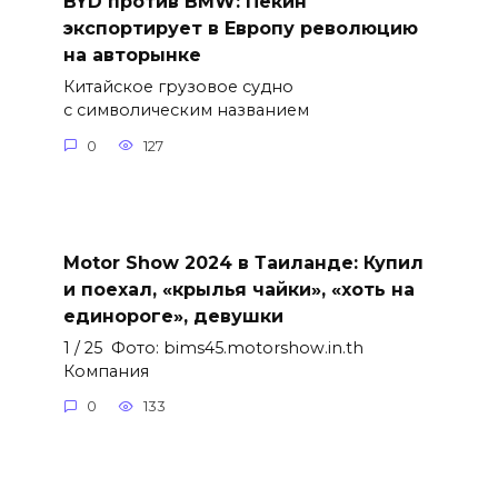
BYD против BMW: Пекин
экспортирует в Европу революцию
на авторынке
Китайское грузовое судно
с символическим названием
0
127
Motor Show 2024 в Таиланде: Купил
и поехал, «крылья чайки», «хоть на
единороге», девушки
1 / 25 Фото: bims45.motorshow.in.th
Компания
0
133