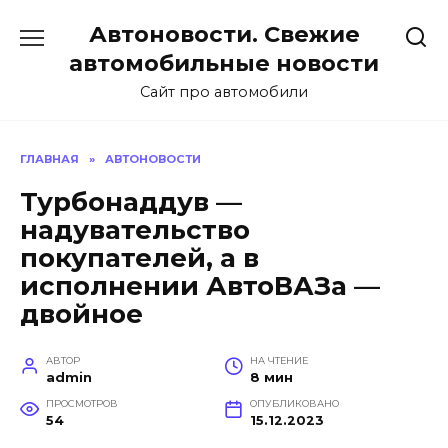
Перейти
Автоновости. Свежие
к
содержанию
автомобильные новости
Сайт про автомобили
ГЛАВНАЯ
»
АВТОНОВОСТИ
Турбонаддув —
надувательство
покупателей, а в
исполнении АвтоВАЗа —
двойное
АВТОР
НА ЧТЕНИЕ
admin
8 мин
ПРОСМОТРОВ
ОПУБЛИКОВАНО
54
15.12.2023