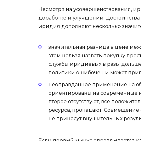
Несмотря на усовершенствования, и
доработке и улучшении. Достоинства
иридия дополняют несколько значите
значительная разница в цене м
этом нельзя назвать покупку прос
службы иридиевых в разы дольше
политики ошибочен и может прив
неоправданное применение на о
ориентированы на современные мо
второе отсутствуют, все положит
ресурса, пропадают. Совмещение 
не принесут внушительных резуль
Если первый минус оправдывается ка