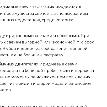
ридиевые свечи зажигания нуждаются в
 и преимущества свечей с использованием
льных недостатков, среди которых:
ежду иридиевыми свечами и обычными. При
тых свечей выгодной или экономной, т. к. срок
. Выбор изделия из соображения ценовой
ести к еще большим растратам;
бычных двигателях. Иридиевые свечи
дели и на большой пробег, если и первое, и
ельные моменты, за исключением повышения
свеч из иридия и старой модели автомобиля
татов.
чеством и сроком эксплуатации, то второй