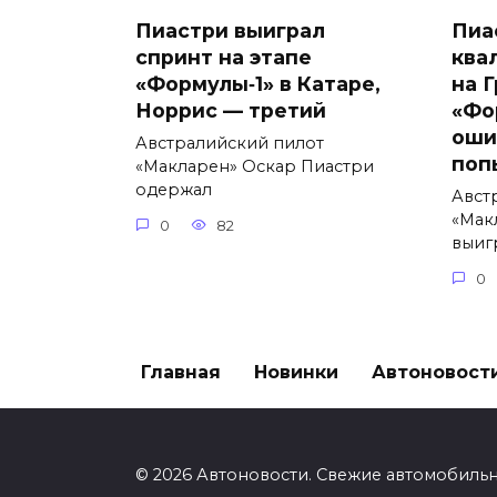
Пиастри выиграл
Пиа
спринт на этапе
ква
«Формулы‑1» в Катаре,
на 
Норрис — третий
«Фо
оши
Австралийский пилот
поп
«Макларен» Оскар Пиастри
одержал
Авст
«Мак
0
82
выиг
0
Главная
Новинки
Автоновост
© 2026 Автоновости. Свежие автомобиль