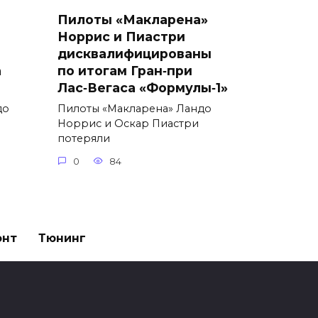
Пилоты «Макларена»
Норрис и Пиастри
дисквалифицированы
а
по итогам Гран‑при
Лас‑Вегаса «Формулы‑1»
до
Пилоты «Макларена» Ландо
Норрис и Оскар Пиастри
потеряли
0
84
онт
Тюнинг