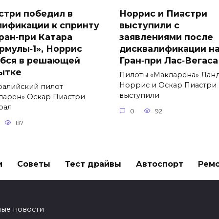
стри победил в
Норрис и Пиастри
лификации к спринту
выступили с
Гран‑при Катара
заявлениями после
рмулы‑1», Норрис
дисквалификации н
бся в решающей
Гран‑при Лас‑Вегаса
ытке
Пилоты «Макларена» Лан
Норрис и Оскар Пиастри
ралийский пилот
выступили
ларен» Оскар Пиастри
рал
0
92
87
и
Советы
Тест драйвы
Автоспорт
Рем
ные новости