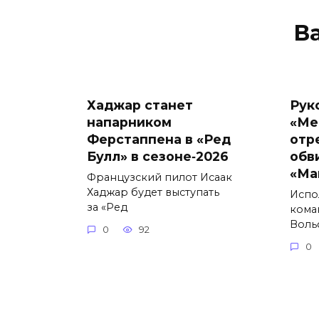
В
Хаджар станет
Рук
напарником
«Ме
Ферстаппена в «Ред
отр
Булл» в сезоне‑2026
обв
«Ма
Французский пилот Исаак
Хаджар будет выступать
Испо
за «Ред
кома
Воль
0
92
0