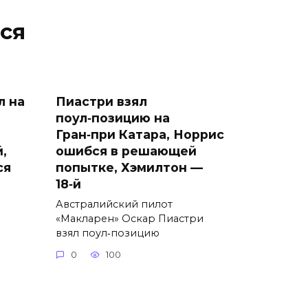
ся
л на
Пиастри взял
поул‑позицию на
Гран‑при Катара, Норрис
,
ошибся в решающей
ся
попытке, Хэмилтон —
18‑й
Австралийский пилот
«Макларен» Оскар Пиастри
взял поул‑позицию
0
100