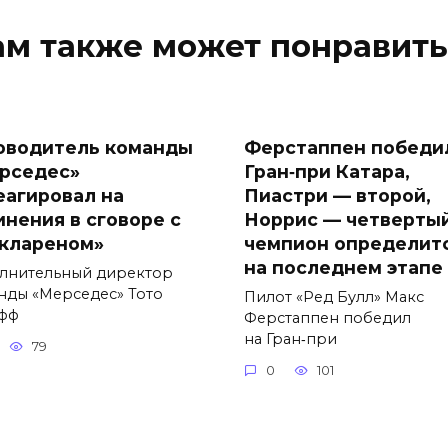
ам также может понравить
оводитель команды
Ферстаппен победи
рседес»
Гран‑при Катара,
еагировал на
Пиастри — второй,
инения в сговоре с
Норрис — четвертый
клареном»
чемпион определит
на последнем этапе
лнительный директор
нды «Мерседес» Тото
Пилот «Ред Булл» Макс
фф
Ферстаппен победил
на Гран‑при
79
0
101