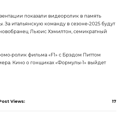
зентации показали видеоролик в память
. За итальянскую команду в сезоне‑2025 будут
 новобранец Льюис Хэмилтон, семикратный
ромо‑ролик фильма «F1» с Брэдом Питтом
мера. Кино о гонщиках «Формулы‑1» выйдет
Post Views:
17