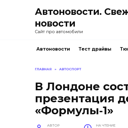
Перейти
Автоновости. Све
к
содержанию
новости
Сайт про автомобили
Автоновости
Тест драйвы
Тю
ГЛАВНАЯ
»
АВТОСПОРТ
В Лондоне сос
презентация д
«Формулы‑1»
АВТОР
НА ЧТЕНИЕ