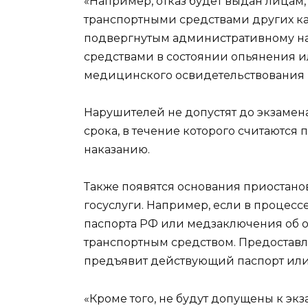
«Например, отказ будет выдан лицам
транспортными средствами других ка
подвергнутым административному на
средствами в состоянии опьянения 
медицинского освидетельствования н
Нарушителей не допустят до экзамена
срока, в течение которого считаютс
наказанию.
Также появятся основания приостано
госуслуги. Например, если в процесс
паспорта РФ или медзаключения об 
транспортным средством. Предоставле
предъявит действующий паспорт ил
«Кроме того, не будут допущены к эк