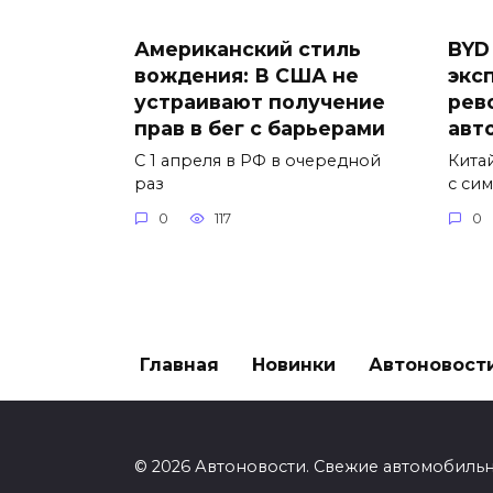
Американский стиль
BYD
вождения: В США не
экс
устраивают получение
рев
прав в бег с барьерами
авт
С 1 апреля в РФ в очередной
Кита
раз
с си
0
117
0
Главная
Новинки
Автоновост
© 2026 Автоновости. Свежие автомобиль