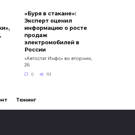
«Буря в стакане»:
Эксперт оценил
ки»,
информацию о росте
,
продаж
электромобилей в
России
«Автостат Инфо» во вторник,
26
0
113
онт
Тюнинг