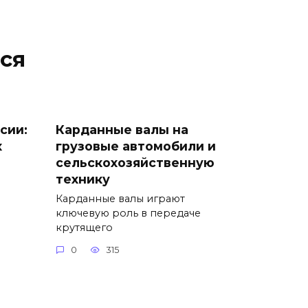
ся
сии:
Карданные валы на
х
грузовые автомобили и
сельскохозяйственную
технику
Карданные валы играют
ключевую роль в передаче
крутящего
0
315