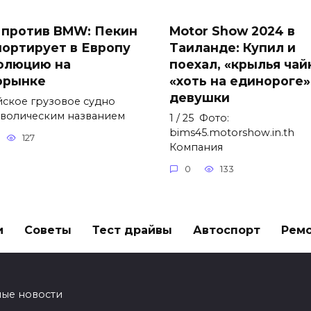
 против BMW: Пекин
Motor Show 2024 в
портирует в Европу
Таиланде: Купил и
олюцию на
поехал, «крылья чай
орынке
«хоть на единороге»
девушки
йское грузовое судно
мволическим названием
1 / 25 Фото:
bims45.motorshow.in.th
127
Компания
0
133
и
Советы
Тест драйвы
Автоспорт
Рем
ные новости