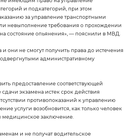
, не имеющим право на управление
тегорий и подкатегорий, при этом
казанию за управление транспортными
или невыполнение требования о прохождении
а состояние опьянения», — пояснили в МВД.
 и они не смогут получить права до истечения
я подвергнутыми административному
вить предоставление соответствующей
е сдачи экзамена истек срок действия
отсутствии противопоказаний к управлению
ние услуги возобновится, как только человек
и медицинское заключение.
заменам и не получат водительское