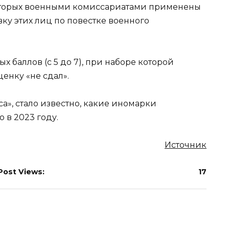
оторых военными комиссариатами применены
ку этих лиц по повестке военного
 баллов (с 5 до 7), при наборе которой
енку «не сдал».
а», стало известно, какие иномарки
 в 2023 году.
Источник
Post Views:
17