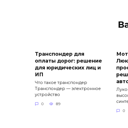
В
Транспондер для
Мот
оплаты дорог: решение
Люк
для юридических лиц и
про
ИП
реш
авт
Что такое транспондер
Транспондер — электронное
Луко
устройство
высо
синт
0
89
0