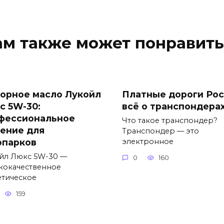
ам также может понравить
орное масло Лукойл
Платные дороги Рос
с 5W-30:
всё о транспондера
фессиональное
Что такое транспондер?
ение для
Транспондер — это
опарков
электронное
йл Люкс 5W-30 —
0
160
кокачественное
етическое
159