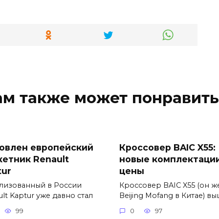
ам также может понравить
овлен европейский
Кроссовер BAIC X55:
кетник Renault
новые комплектации
tur
цены
лизованный в России
Кроссовер BAIC X55 (он ж
lt Kaptur уже давно стал
Beijing Mofang в Китае) в
99
0
97