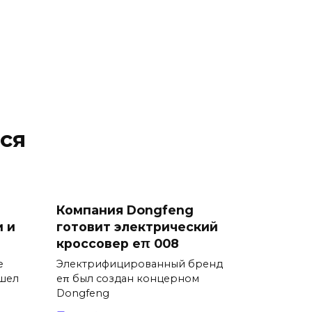
ся
Компания Dongfeng
 и
готовит электрический
кроссовер eπ 008
е
Электрифицированный бренд
ышел
eπ был создан концерном
Dongfeng