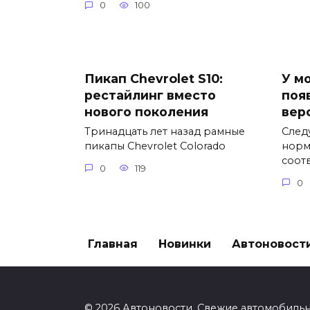
0
100
Пикап Chevrolet S10:
У м
рестайлинг вместо
поя
нового поколения
вер
Тринадцать лет назад рамные
След
пикапы Chevrolet Colorado
норм
соот
0
119
0
Главная
Новинки
Автоновост
© 2026 Автоновости. Свежие автомобиль