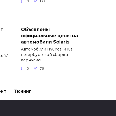
0
133
ет
Объявлены
официальные цены на
автомобили Solaris
Автомобили Hyundai и Kia
петербургской сборки
ь 47
вернулись
0
76
онт
Тюнинг