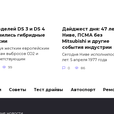
оделей DS 3 и DS 4
Дайджест дня: 47 л
вились гибридные
Ниве, ПСМА без
сии
Mitsubishi и другие
события индустрии
уя жестким европейским
ам выбросов CO2 и
Сегодня Ниве исполнилос
ветствующим
лет: 5 апреля 1977 года
99
0
86
и
Советы
Тест драйвы
Автоспорт
Рем
ные новости