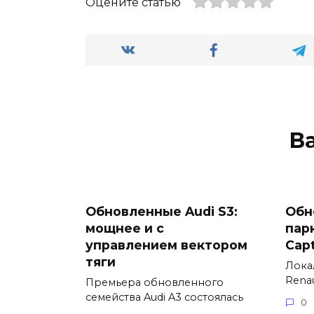
Оцените статью
В
Обновленные Audi S3:
Обн
мощнее и с
пар
управлением вектором
Cap
тяги
Лока
Renau
Премьера обновленного
семейства Audi A3 состоялась
0