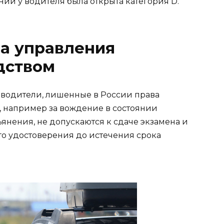
ии у водителя была открыта категория D.
а управления
дством
о водители, лишенные в России права
 например за вождение в состоянии
янения, не допускаются к сдаче экзамена и
о удостоверения до истечения срока