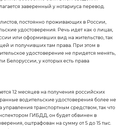
агается заверенный у нотариуса перевод.
илистов, постоянно проживающих в России,
ьские удостоверения. Речь идет как о лицах,
сии или оформивших вид на жительство, так
цей и получивших там права. При этом в
дительское удостоверение не придется менять,
ли Белоруссии, у которых есть права
ается 12 месяцев на получения российских
странные водительские удостоверения более не
а управления транспортным средством, так что
инспектором ГИБДД, он будет обвинен в
ерения, оштрафован на сумму от 5 до 15 тыс.