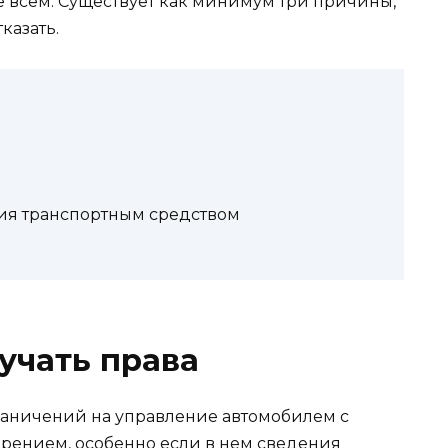
не всем. Существует как минимум три причины,
казать.
ия транспортным средством
учать права
раничений на управление автомобилем с
рением, особенно если в нем сведения