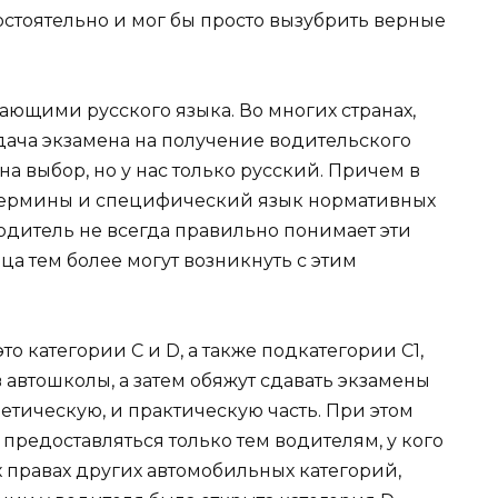
амостоятельно и мог бы просто вызубрить верные
дающими русского языка. Во многих странах,
дача экзамена на получение водительского
а выбор, но у нас только русский. Причем в
термины и специфический язык нормативных
одитель не всегда правильно понимает эти
а тем более могут возникнуть с этим
то категории C и D, а также подкатегории C1,
т в автошколы, а затем обяжут сдавать экзамены
етическую, и практическую часть. При этом
 предоставляться только тем водителям, у кого
 правах других автомобильных категорий,