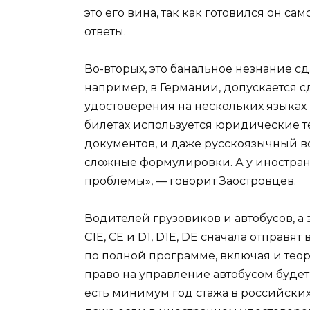
это его вина, так как готовился он с
ответы.
Во-вторых, это банальное незнание с
например, в Германии, допускается с
удостоверения на нескольких языках н
билетах используется юридические 
документов, и даже русскоязычный в
сложные формулировки. А у иностранц
проблемы», — говорит Заостровцев.
Водителей грузовиков и автобусов, а э
C1E, CE и D1, D1E, DE сначала отправя
по полной программе, включая и теор
право на управление автобусом будет
есть минимум год стажа в российских