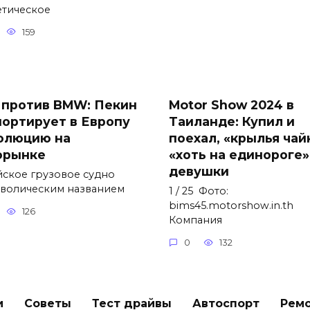
етическое
159
 против BMW: Пекин
Motor Show 2024 в
портирует в Европу
Таиланде: Купил и
олюцию на
поехал, «крылья чай
орынке
«хоть на единороге»
девушки
йское грузовое судно
мволическим названием
1 / 25 Фото:
bims45.motorshow.in.th
126
Компания
0
132
и
Советы
Тест драйвы
Автоспорт
Рем