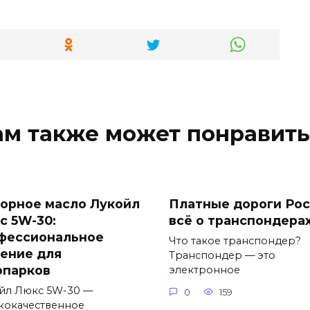
ам также может понравить
орное масло Лукойл
Платные дороги Рос
с 5W-30:
всё о транспондера
фессиональное
Что такое транспондер?
ение для
Транспондер — это
опарков
электронное
йл Люкс 5W-30 —
0
159
кокачественное