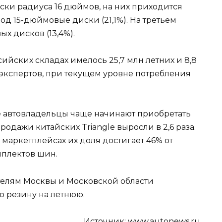
ки радиуса 16 дюймов, на них приходится
од 15-дюймовые диски (21,1%). На третьем
х дисков (13,4%).
ийских складах имелось 25,7 млн летних и 8,8
 экспертов, при текущем уровне потребления
 автовладельцы чаще начинают приобретать
одажи китайских Triangle выросли в 2,6 раза.
маркетплейсах их доля достигает 46% от
мплектов шин.
ителям Москвы и Московской области
 резину на летнюю.
Источник:
www.autonews.ru