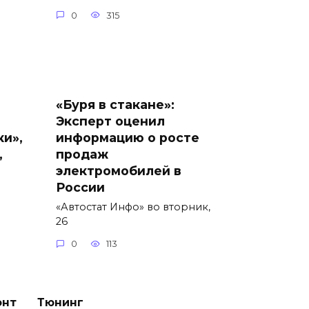
0
315
«Буря в стакане»:
Эксперт оценил
ки»,
информацию о росте
,
продаж
электромобилей в
России
«Автостат Инфо» во вторник,
26
0
113
онт
Тюнинг