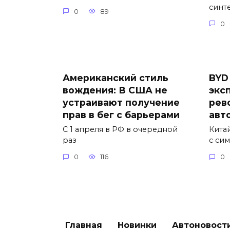
синт
0
89
0
Американский стиль
BYD
вождения: В США не
экс
устраивают получение
рев
прав в бег с барьерами
авт
С 1 апреля в РФ в очередной
Кита
раз
с си
0
116
0
Главная
Новинки
Автоновост