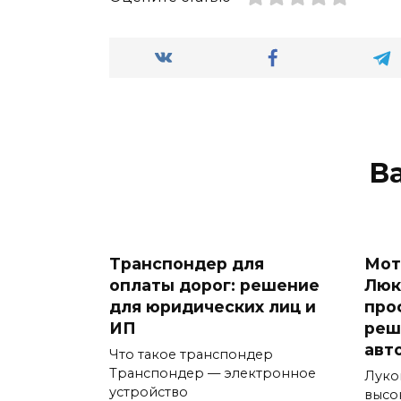
В
Транспондер для
Мот
оплаты дорог: решение
Люк
для юридических лиц и
про
ИП
реш
авт
Что такое транспондер
Транспондер — электронное
Луко
устройство
высо