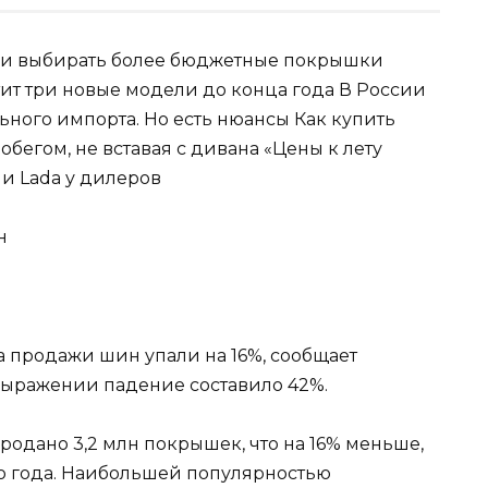
ли выбирать более бюджетные покрышки
ит три новые модели до конца года В России
ного импорта. Но есть нюансы Как купить
егом, не вставая с дивана «Цены к лету
ли Lada у дилеров
а продажи шин упали на 16%, сообщает
выражении падение составило 42%.
родано 3,2 млн покрышек, что на 16% меньше,
о года. Наибольшей популярностью