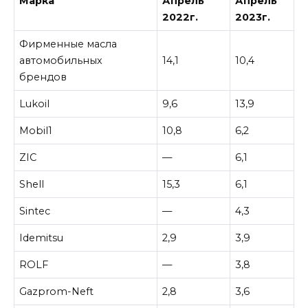
Марка
Апрель
Апрель
2022г.
2023г.
Фирменные масла
автомобильных
14,1
10,4
брендов
Lukoil
9,6
13,9
Mobil1
10,8
6,2
ZIC
—
6,1
Shell
15,3
6,1
Sintec
—
4,3
Idemitsu
2,9
3,9
ROLF
—
3,8
Gazprom-Neft
2,8
3,6