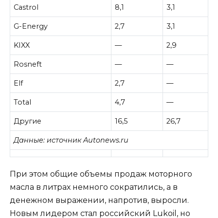
Castrol
8,1
3,1
G-Energy
2,7
3,1
KIXX
—
2,9
Rosneft
—
—
Elf
2,7
—
Total
4,7
—
Другие
16,5
26,7
Данные: источник Autonews.ru
При этом общие объемы продаж моторного
масла в литрах немного сократились, а в
денежном выражении, напротив, выросли.
Новым лидером стал российский Lukoil, но