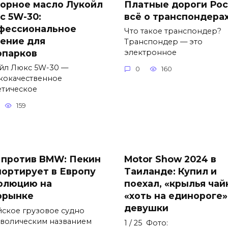
орное масло Лукойл
Платные дороги Рос
с 5W-30:
всё о транспондера
фессиональное
Что такое транспондер?
ение для
Транспондер — это
опарков
электронное
йл Люкс 5W-30 —
0
160
кокачественное
етическое
159
 против BMW: Пекин
Motor Show 2024 в
портирует в Европу
Таиланде: Купил и
олюцию на
поехал, «крылья чай
орынке
«хоть на единороге»
девушки
йское грузовое судно
мволическим названием
1 / 25 Фото: