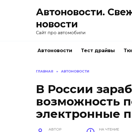
Перейти
Автоновости. Све
к
содержанию
новости
Сайт про автомобили
Автоновости
Тест драйвы
Тю
ГЛАВНАЯ
»
АВТОНОВОСТИ
В России зара
возможность 
электронные п
АВТОР
НА ЧТЕНИЕ