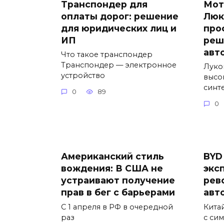
Транспондер для
Мот
оплаты дорог: решение
Люк
для юридических лиц и
про
ИП
реш
авт
Что такое транспондер
Транспондер — электронное
Луко
устройство
высо
синт
0
89
0
Американский стиль
BYD
вождения: В США не
экс
устраивают получение
рев
прав в бег с барьерами
авт
С 1 апреля в РФ в очередной
Кита
раз
с си