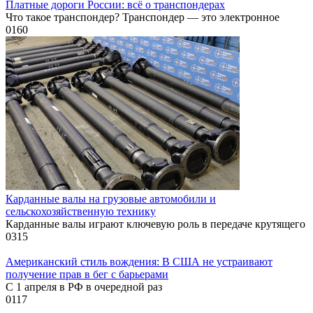
Платные дороги России: всё о транспондерах
Что такое транспондер? Транспондер — это электронное
0
160
Карданные валы на грузовые автомобили и
сельскохозяйственную технику
Карданные валы играют ключевую роль в передаче крутящего
0
315
Американский стиль вождения: В США не устраивают
получение прав в бег с барьерами
С 1 апреля в РФ в очередной раз
0
117