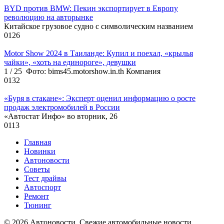
BYD против BMW: Пекин экспортирует в Европу
революцию на авторынке
Китайское грузовое судно с символическим названием
0
126
Motor Show 2024 в Таиланде: Купил и поехал, «крылья
чайки», «хоть на единороге», девушки
1 / 25 Фото: bims45.motorshow.in.th Компания
0
132
«Буря в стакане»: Эксперт оценил информацию о росте
продаж электромобилей в России
«Автостат Инфо» во вторник, 26
0
113
Главная
Новинки
Автоновости
Советы
Тест драйвы
Автоспорт
Ремонт
Тюнинг
© 2026 Автоновости. Свежие автомобильные новости