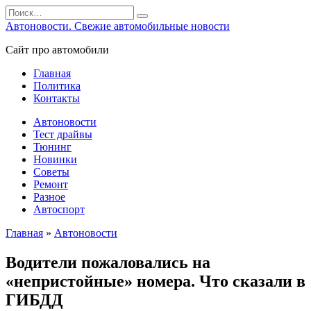
Перейти
Search
к
for:
Автоновости. Свежие автомобильные новости
содержанию
Сайт про автомобили
Главная
Политика
Контакты
Автоновости
Тест драйвы
Тюнинг
Новинки
Советы
Ремонт
Разное
Автоспорт
Главная
»
Автоновости
Водители пожаловались на
«непристойные» номера. Что сказали в
ГИБДД