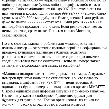
«Тренды не меняются — «красивыми» в госномере считаются
либо три одинаковые буквы, либо три цифры, либо и то, и
другое. Либо комбинации от 001 до 007. При этом цены на
них улетели в космос. Если раньше 999 99/777 77 можно было
купить за 400–500 тыс. руб., то сейчас дешевле 1 млн руб. их
даже не найти. «777 777» стоят от 1,5 млн руб. Х222ХХ77 и
им подобные продают по 5–6 млн. Если регион отличается,
цены, конечно, сразу ниже. Ценится только Москва», —
сказал эксперт.
По его словам, главная проблема для желающих купить
нужный номер — отсутствие нужных серий в неофициальной
продаже: купившие желанные таблички водители
расставаться с ними не хотят, а новые серии «красивыми»
среди ценителей уже не считаются. Цены на номера также
связаны и с подорожанием самих автомобилей.
«Машины подорожали, за ними дорожают номера. А нужных
номеров при этом больше не становится. То, что недавно
выдавали, с цифрами 799, 797, 977 — неинтересны. А
одинаковых букв в номерах не выдавали со времен МММ777.
С тремя одинаковыми цифрами ситуация примерно такая же.
Их не выпускают в свободное обращение, держат для
будущих для аукционов. Только организовать их никак не
могут», — рассказал эксперт по продаже номеров.