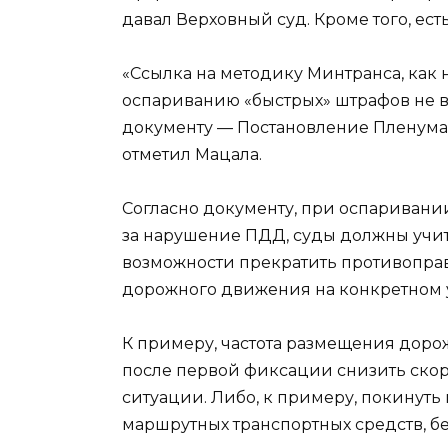
давал Верховный суд. Кроме того, ес
«Ссылка на методику Минтранса, как 
оспариванию «быстрых» штрафов не в
документу — Постановление Пленума В
отметил Мацала.
Согласно документу, при оспариван
за нарушение ПДД, суды должны учиты
возможности прекратить противоправ
дорожного движения на конкретном у
К примеру, частота размещения доро
после первой фиксации снизить ско
ситуации. Либо, к примеру, покинут
маршрутных транспортных средств, бе