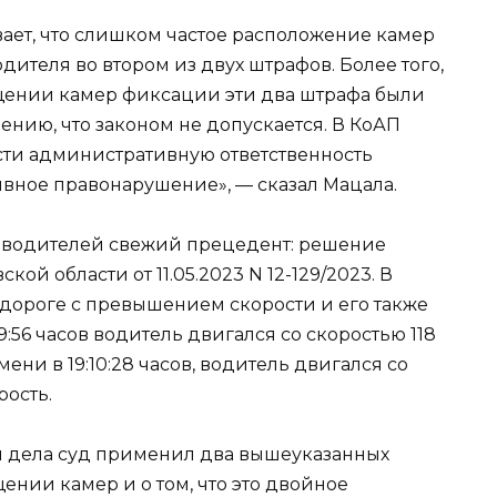
ает, что слишком частое расположение камер
дителя во втором из двух штрафов. Более того,
ещении камер фиксации эти два штрафа были
нию, что законом не допускается. В КоАП
ести административную ответственность
ивное правонарушение», — сказал Мацала.
 водителей свежий прецедент: решение
ой области от 11.05.2023 N 12-129/2023. В
 дороге с превышением скорости и его также
:56 часов водитель двигался со скоростью 118
ени в 19:10:28 часов, водитель двигался со
рость.
и дела суд применил два вышеуказанных
нии камер и о том, что это двойное