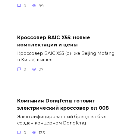
0
99
Кроссовер BAIC X55: новые
комплектации и цены
Кроссовер BAIC X55 (он же Beijing Mofang
в Китае) вышел
0
97
Компания Dongfeng готовит
электрический кроссовер eπ 008
Электрифицированный бренд eπ был
создан концерном Dongfeng
0
133