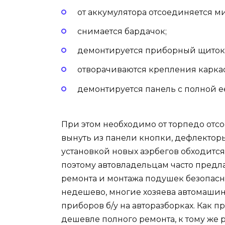
от аккумулятора отсоединяется м
снимается бардачок;
демонтируется приборный щиток
отворачиваются крепления карка
демонтируется панель с полной е
При этом необходимо от торпедо отс
вынуть из панели кнопки, дефлекторы
установкой новых аэрбегов обходится
поэтому автовладельцам часто предла
ремонта и монтажа подушек безопасно
недешево, многие хозяева автомашин
приборов б/у на авторазборках. Как п
дешевле полного ремонта, к тому же 