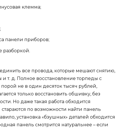
инусовая клемма;
;
са панели приборов;
е разборкой.
оединить все провода, которые мешают снятию,
 и т. д. Полное восстановление торпеды с
 порой не в один десяток тысяч рублей,
гается только восстановить обшивку, без
сти. Но даже такая работа обходится
 стараются по возможности найти панель
равило, установка «бэушных» деталей обходится
родная панель смотрится натуральнее – если