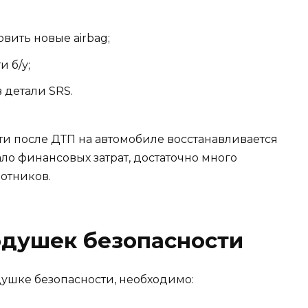
вить новые airbag;
и б/у;
 детали SRS.
ти после ДТП на автомобиле восстанавливается
ало финансовых затрат, достаточно много
отников.
одушек безопасности
душке безопасности, необходимо: