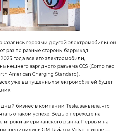
 оказались героями другой электромобильной
от раз по разные стороны баррикад.
 2025 года все его электромобили,
нынешнего зарядного разъема CCS (Combined
rth American Charging Standard),
 всех уже выпущенных электромобилей будет
ник.
дный бизнес в компании Tesla, заявила, что
чтать о таком успехе. Ведь о переходе на
се игроки американского рынка. Первым на
присоединились GM, Rivian и Volvo, в июле —