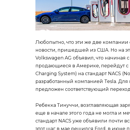
Любопытно, что эти же две компании
новости, пришедшей из США. Но на эт
Volkswagen AG объявил, что начиная с
продающиеся в Америке, перейдут с 
Charging System) на стандарт NACS (No
разработанный компанией Tesla. Для
предложен соответствующий переход
Ребекка Тинуччи, возглавляющая заря
еще в начале этого года не могла и ме
стандарт NACS уже объявили почти в
этот шаг в мае решился Ford, в июне 