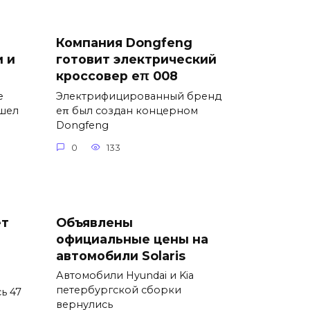
Компания Dongfeng
 и
готовит электрический
кроссовер eπ 008
е
Электрифицированный бренд
ышел
eπ был создан концерном
Dongfeng
0
133
ет
Объявлены
официальные цены на
автомобили Solaris
Автомобили Hyundai и Kia
петербургской сборки
ь 47
вернулись