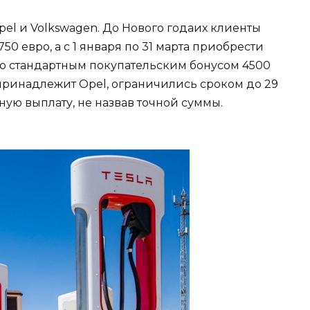
el и Volkswagen. До Нового годаих клиенты
750 евро, а с 1 января по 31 марта приобрести
о стандартным покупательским бонусом 4500
у принадлежит Opel, ограничились сроком до 29
ую выплату, не назвав точной суммы.