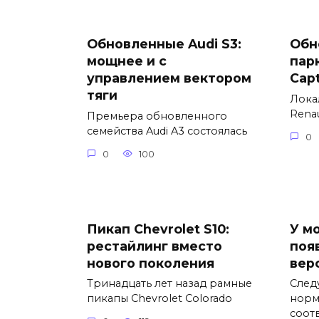
Обновленные Audi S3:
Обн
мощнее и с
пар
управлением вектором
Cap
тяги
Лока
Renau
Премьера обновленного
семейства Audi A3 состоялась
0
0
100
Пикап Chevrolet S10:
У м
рестайлинг вместо
поя
нового поколения
вер
Тринадцать лет назад рамные
След
пикапы Chevrolet Colorado
норм
соот