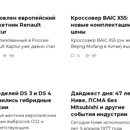
овлен европейский
Кроссовер BAIC X55:
кетник Renault
новые комплектации
tur
цены
лизованный в России
Кроссовер BAIC X55 (он ж
lt Kaptur уже давно стал
Beijing Mofang в Китае) в
99
0
97
оделей DS 3 и DS 4
Дайджест дня: 47 л
вились гибридные
Ниве, ПСМА без
сии
Mitsubishi и другие
события индустрии
уя жестким европейским
ам выбросов CO2 и
Сегодня Ниве исполнилос
ветствующим
лет: 5 апреля 1977 года