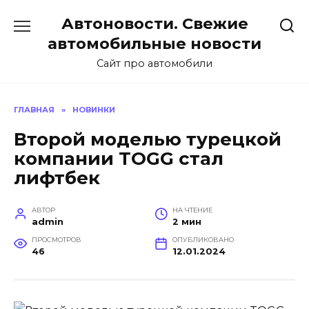
Перейти
Автоновости. Свежие
к
содержанию
автомобильные новости
Сайт про автомобили
ГЛАВНАЯ
»
НОВИНКИ
Второй моделью турецкой
компании TOGG стал
лифтбек
АВТОР
НА ЧТЕНИЕ
admin
2 мин
ПРОСМОТРОВ
ОПУБЛИКОВАНО
46
12.01.2024