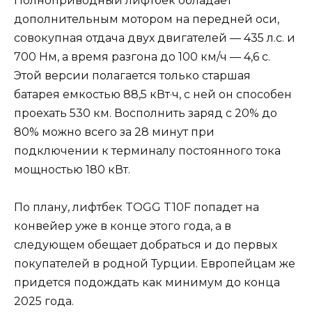
Полноприводный лифтбек обладает
дополнительным мотором на передней оси,
совокупная отдача двух двигателей — 435 л.с. и
700 Нм, а время разгона до 100 км/ч — 4,6 с.
Этой версии полагается только старшая
батарея емкостью 88,5 кВт·ч, с ней он способен
проехать 530 км. Восполнить заряд с 20% до
80% можно всего за 28 минут при
подключении к терминалу постоянного тока
мощностью 180 кВт.
По плану, лифтбек TOGG T10F попадет на
конвейер уже в конце этого года, а в
следующем обещает добраться и до первых
покупателей в родной Турции. Европейцам же
придется подождать как минимум до конца
2025 года.