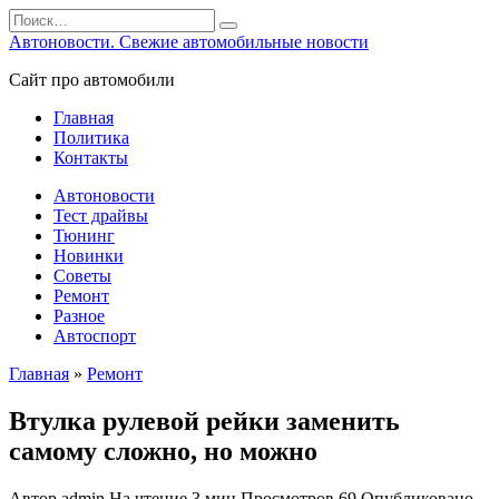
Перейти
Search
к
for:
Автоновости. Свежие автомобильные новости
содержанию
Сайт про автомобили
Главная
Политика
Контакты
Автоновости
Тест драйвы
Тюнинг
Новинки
Советы
Ремонт
Разное
Автоспорт
Главная
»
Ремонт
Втулка рулевой рейки заменить
самому сложно, но можно
Автор
admin
На чтение
3 мин
Просмотров
69
Опубликовано