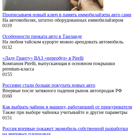
Прописываем новый ключ в память иммобилайзера авто сами
На автомобилях, штатно оборудованных иммобилайзером
0
119
Особенности проката авто в Таиланде
На любом тайском курорте можно арендовать автомобиль.
0
132
«Ладу Гранту» ВАЗ «переобул» в Pirelli
Компания Pirelli, выпускающая в основном покрышки
premium-класса
0
155
Россияне стали больше покупать новых авто
Впервые после затяжного падения рынок автопродаж РФ
0
160
Как выбрать чайник в машину, работающий от прикуривателя
Также при выборе чайника учитывайте и другие параметры
0
151
Россия впервые покажет экомобиль собственной разработки
на мировых площадках