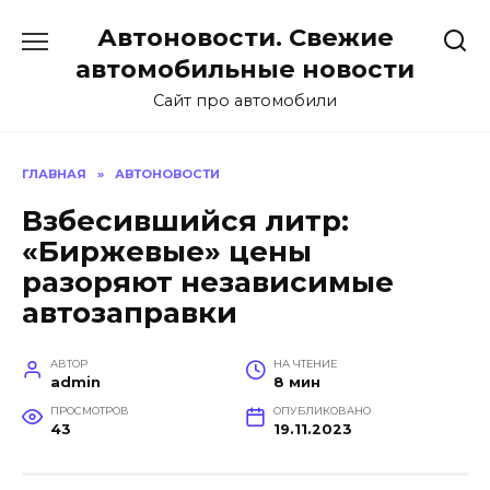
Перейти
Автоновости. Свежие
к
содержанию
автомобильные новости
Сайт про автомобили
ГЛАВНАЯ
»
АВТОНОВОСТИ
Взбесившийся литр:
«Биржевые» цены
разоряют независимые
автозаправки
АВТОР
НА ЧТЕНИЕ
admin
8 мин
ПРОСМОТРОВ
ОПУБЛИКОВАНО
43
19.11.2023