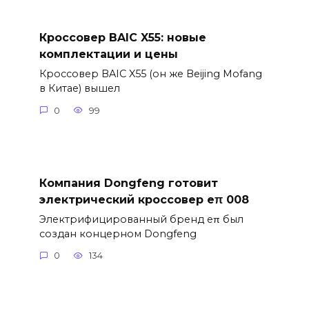
Кроссовер BAIC X55: новые
комплектации и цены
Кроссовер BAIC X55 (он же Beijing Mofang
в Китае) вышел
0
99
Компания Dongfeng готовит
электрический кроссовер eπ 008
Электрифицированный бренд eπ был
создан концерном Dongfeng
0
134