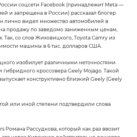
 России соцсети Facebook (принадлежит Meta —
ей и запрещена в России) рассказал блогер
он лично видел множество автомобилей в
 на продажу по заведомо заниженным ценам,
 Так, со слов Жиховицкого, Toyota Camry из
имости машины в 6 тыс. долларов США.
вицкого изобилует различными неточностями.
и гибридного кроссовера Geely Mojago. Такой
выпускает конструктивно близкий Geely (Geely
 той или иной степени подтвердили слова
s Романа Рассудкова, который как раз ввозит