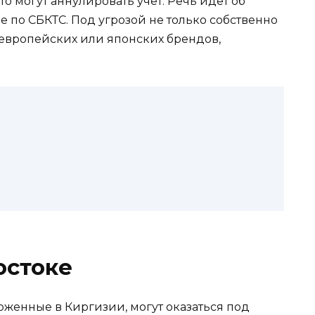
вто могут аннулировать учет. Речь идет об
 по СБКТС. Под угрозой не только собственно
европейских или японских брендов,
остоке
моженные в Киргизии, могут оказаться под