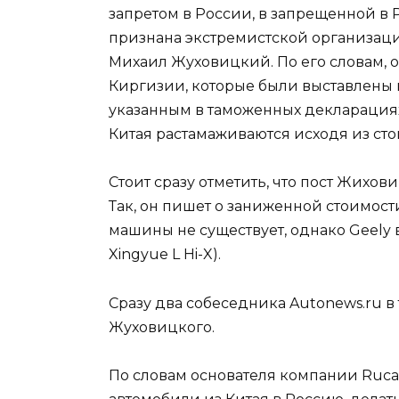
запретом в России, в запрещенной в
признана экстремистской организаци
Михаил Жуховицкий. По его словам, 
Киргизии, которые были выставлены
указанным в таможенных декларациях.
Китая растамаживаются исходя из сто
Стоит сразу отметить, что пост Жихо
Так, он пишет о заниженной стоимост
машины не существует, однако Geely 
Xingyue L Hi-X).
Сразу два собеседника Autonews.ru в
Жуховицкого.
По словам основателя компании Rucar