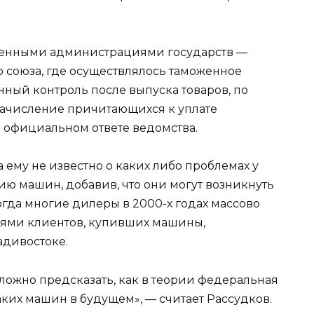
женными администрациями государств —
 союза, где осуществлялось таможенное
ный контроль после выпуска товаров, по
начисление причитающихся к уплате
в официальном ответе ведомства.
а ему не известно о каких либо проблемах у
ю машин, добавив, что они могут возникнуть
гда многие дилеры в 2000-х годах массово
иями клиентов, купивших машины,
адивостоке.
ложно предсказать, как в теории федеральная
аких машин в будущем», — считает Рассудков.