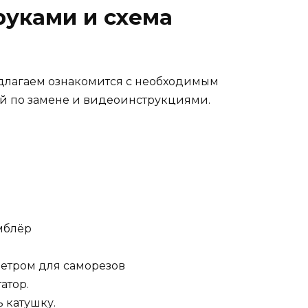
руками и схема
едлагаем ознакомится с необходимым
й по замене и видеоинструкциями.
амблёр
метром для саморезов
атор.
ь катушку.