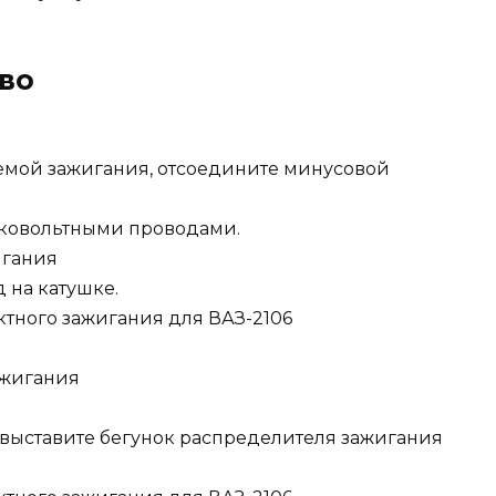
во
темой зажигания, отсоедините минусовой
оковольтными проводами.
игания
 на катушке.
ажигания
выставите бегунок распределителя зажигания