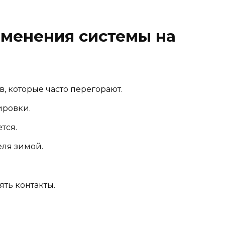
менения системы на
, которые часто перегорают.
ировки.
тся.
еля зимой.
ть контакты.