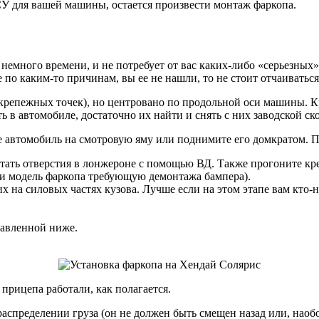
У для вашей машины, остается произвести монтаж фаркопа.
немного времени, и не потребует от вас каких-либо «серьезных
по каким-то причинам, вы ее не нашли, то не стоит отчаиваться
крепежных точек), но центровано по продольной оси машины. Кр
ь в автомобиле, достаточно их найти и снять с них заводской ско
е автомобиль на смотровую яму или поднимите его домкратом. 
тать отверстия в лонжероне с помощью ВД. Также прогоните кр
и модель фаркопа требующую демонтажа бампера).
 на силовых частях кузова. Лучше если на этом этапе вам кто-
тавленной ниже.
прицепа работали, как полагается.
аспределении груза (он не должен быть смещен назад или, наоб