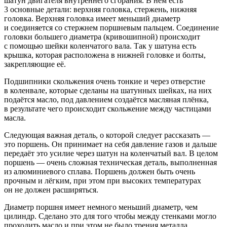
шатун двигателя внутреннего сгорания. В нём есть
3 основные детали: верхняя головка, стержень, нижняя
головка. Верхняя головка имеет меньший диаметр
и соединяется со стержнем поршневым пальцем. Соединение
головки большего диаметра (кривошипной) происходит
с помощью шейки коленчатого вала. Так у шатуна есть
крышка, которая расположена в нижней головке и болты,
закрепляющие её.
Подшипники скольжения очень тонкие и через отверстие
в коленвале, которые сделаны на шатунных шейках, на них
подаётся масло, под давлением создаётся масляная плёнка,
в результате чего происходит скольжение между частицами
масла.
Следующая важная деталь, о которой следует рассказать —
это поршень. Он принимает на себя давление газов и дальше
передаёт это усилие через шатун на коленчатый вал. В целом
поршень — очень сложная техническая деталь, выполненная
из алюминиевого сплава. Поршень должен быть очень
прочным и лёгким, при этом при высоких температурах
он не должен расширяться.
Диаметр поршня имеет немного меньший диаметр, чем
цилиндр. Сделано это для того чтобы между стенками могло
проходить масло и при этом не было трения металла