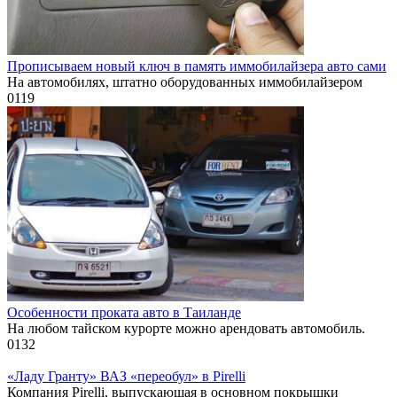
Прописываем новый ключ в память иммобилайзера авто сами
На автомобилях, штатно оборудованных иммобилайзером
0
119
Особенности проката авто в Таиланде
На любом тайском курорте можно арендовать автомобиль.
0
132
«Ладу Гранту» ВАЗ «переобул» в Pirelli
Компания Pirelli, выпускающая в основном покрышки