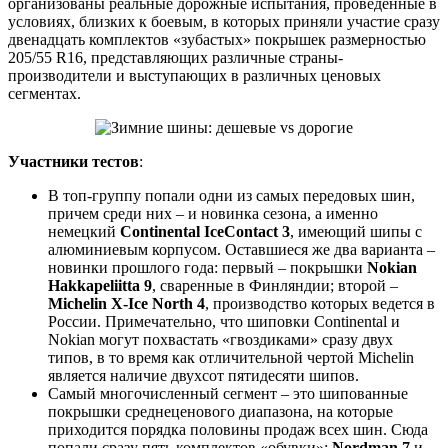
организованы реальные дорожные испытания, проведенные в
условиях, близких к боевым, в которых приняли участие сразу
двенадцать комплектов «зубастых» покрышек размерностью
205/55 R16, представляющих различные страны-
производители и выступающих в различных ценовых
сегментах.
Участники тестов
:
В топ-группу попали одни из самых передовых шин,
причем среди них – и новинка сезона, а именно
немецкий
Continental IceContact 3
, имеющий шипы с
алюминиевым корпусом. Оставшиеся же два варианта –
новинки прошлого года: первый – покрышки
Nokian
Hakkapeliitta 9
, сваренные в Финляндии; второй –
Michelin X-Ice North 4
, производство которых ведется в
России. Примечательно, что шиповки Continental и
Nokian могут похвастать «гвоздиками» сразу двух
типов, в то время как отличительной чертой Michelin
является наличие двухсот пятидесяти шипов.
Самый многочисленный сегмент – это шипованные
покрышки среднеценового диапазона, на которые
приходится порядка половины продаж всех шин. Сюда
попали сразу пять комплектов «обувки»:
Nordman 7
и