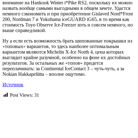
внимание на Hankook Winter i*Pike RS2, поскольку их можно
назвать вообще самыми выгодными в общем зачете. Удастся
немного сэкономить и при приобретении Gislaved Nord*Frost
200, Nordman 7 и Yokohama iceGUARD iG65, в то время как
стоимость Toyo Observe Ice-Freezer хоть и совсем немного, но
выше справедливой.
Ну а если есть возможность брать шипованные покрышки из
«топовых» вариантов, то здесь наиболее оптимальным
вариантом являются Michelin X-Ice North 4, цена которых
выглядит крайне разумной, особенно на фоне их достойных
результатов. За остальных же «топов» придется
переплачивать: за Continental IceContact 3 – чуть-чуть, а за
Nokian Hakkapeliitta – вполне ощутимо.
Источник
Post Views:
31