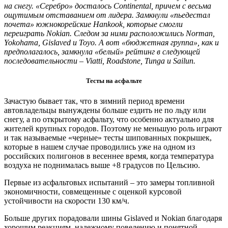
на снегу. «Серебро» досталось Continental, причем с весьма
ощутимым отставанием от лидера. Замкнули «пьедестал
почета» южнокорейские Hankook, которые смогли
переиграть Nokian. Следом за ними расположились Norman,
Yokohama, Gislaved и Toyo. А вот «бюджетная группа», как и
предполагалось, замкнула «белый» рейтинг в следующей
последовательности – Viatti, Roadstone, Tunga и Sailun.
Тесты на асфальте
Зачастую бывает так, что в зимний период времени
автовладельцы вынуждены больше ездить не по льду или
снегу, а по открытому асфальту, что особенно актуально для
жителей крупных городов. Поэтому не меньшую роль играют
и так называемые «черные» тесты шипованных покрышек,
которые в нашем случае проводились уже на одном из
российских полигонов в весеннее время, когда температура
воздуха не поднималась выше +8 градусов по Цельсию.
Первые из асфальтовых испытаний – это замеры топливной
экономичности, совмещенные с оценкой курсовой
устойчивости на скорости 130 км/ч.
Больше других порадовали шины Gislaved и Nokian благодаря
хорошим реакциям, надежному поведению и понятной