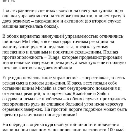
метра.
После сравнения сцепных свойств на снегу наступила пора
оценки управляемости на этом же покрытии, причем сразу в
двух режимах – сдержанном и активном (во втором случае
машина запускалась боком).
В обоих вариантах наилучшей управляемостью отличились
шиповки Michelin, а все благодаря точным реакциям на
манипуляции рулем и педалью газа, предсказуемому
поведению и плавным и понятным скольжениям. Полная
противоположность – Tunga, которые продемонстрировали
значительные задержки в реакциях, а зачастую еще и полную
потерю контроля над автомобилем.
Еще одно немаловажное упражнение – «переставка», то есть
резкая смена полосы движения. И здесь всех позади себя
оставили шины Michelin за счет безупречного поведения и
отменных реакций, в то время как Roadstone и Sailun
создавали немалые проблемы – в обоих случаях приходилось
поворачивать руль на слишком большой угол из-за чересчур
серьезных задержек. На простой дороге подобное может быть
чревато различными последствиями!
На очереди – оценка курсовой устойчивости и поведения
машины при плавном маневрировании на скорости 100 км/ч.