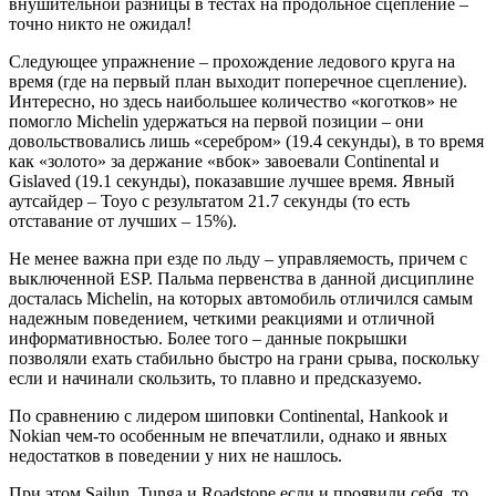
внушительной разницы в тестах на продольное сцепление –
точно никто не ожидал!
Следующее упражнение – прохождение ледового круга на
время (где на первый план выходит поперечное сцепление).
Интересно, но здесь наибольшее количество «коготков» не
помогло Michelin удержаться на первой позиции – они
довольствовались лишь «серебром» (19.4 секунды), в то время
как «золото» за держание «вбок» завоевали Continental и
Gislaved (19.1 секунды), показавшие лучшее время. Явный
аутсайдер – Toyo с результатом 21.7 секунды (то есть
отставание от лучших – 15%).
Не менее важна при езде по льду – управляемость, причем с
выключенной ESP. Пальма первенства в данной дисциплине
досталась Michelin, на которых автомобиль отличился самым
надежным поведением, четкими реакциями и отличной
информативностью. Более того – данные покрышки
позволяли ехать стабильно быстро на грани срыва, поскольку
если и начинали скользить, то плавно и предсказуемо.
По сравнению с лидером шиповки Continental, Hankook и
Nokian чем-то особенным не впечатлили, однако и явных
недостатков в поведении у них не нашлось.
При этом Sailun, Tunga и Roadstone если и проявили себя, то