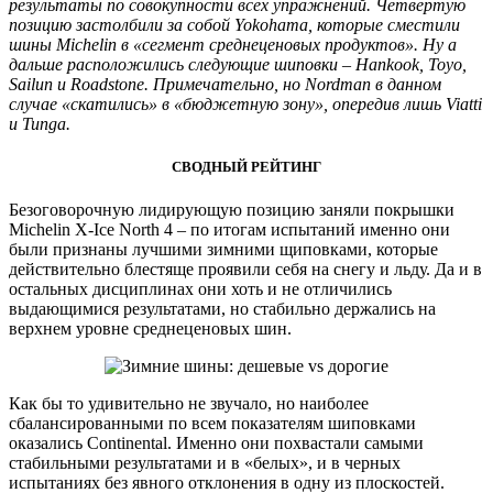
результаты по совокупности всех упражнений. Четвертую
позицию застолбили за собой Yokohama, которые сместили
шины Michelin в «сегмент среднеценовых продуктов». Ну а
дальше расположились следующие шиповки – Hankook, Toyo,
Sailun и Roadstone. Примечательно, но Nordman в данном
случае «скатились» в «бюджетную зону», опередив лишь Viatti
и Tunga.
СВОДНЫЙ РЕЙТИНГ
Безоговорочную лидирующую позицию заняли покрышки
Michelin X-Ice North 4 – по итогам испытаний именно они
были признаны лучшими зимними щиповками, которые
действительно блестяще проявили себя на снегу и льду. Да и в
остальных дисциплинах они хоть и не отличились
выдающимися результатами, но стабильно держались на
верхнем уровне среднеценовых шин.
Как бы то удивительно не звучало, но наиболее
сбалансированными по всем показателям шиповками
оказались Continental. Именно они похвастали самыми
стабильными результатами и в «белых», и в черных
испытаниях без явного отклонения в одну из плоскостей.