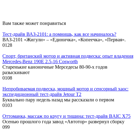
Вам также может понравиться
Тест-драйв ВАЗ-2101: а помнишь, как все начиналось?
ВАЗ-2101 «Жигули» – «Единичка», «Копеечка», «Первая».
0
128
Спорт, британский мотор и активная подвеска: опыт владения
Mercedes-Benz 190E 2.5-16 Cosworth
Старенькие каноничные Мерседесы 80-90-х годов
разыскивают
0
108
Непробиваемая подвеска, мощный мотор и сенсорный хаос:
экспедиционный тест-драйв Jetour T2
Буквально пару недель назад мы рассказали о первом
0
103
Оттоманка, массаж по кругу и тишина: тест-драйв BAIC X75
Осенью прошлого года завод «Автотор» развернул сборку
0
99