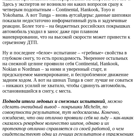
Здесь у экспертов не возникло ни каких вопросов сразу к
четверым подопытным – Continental, Hankook, Toyo и
Yokohama. А вот Tunga – вновь аутсайдеры: данные шиповки
показали недостаточно информативный руль и задумчивые
реакции. Более того – на бюджетных российских покрышках
автомобиль уходил в занос даже при плавном
маневрировании, что на высокой скорости может привести к
серьезному ДТП.
Ну и последнее «белое» испытание – «гребные» свойства в
глубоком снегу, то есть проходимость. Увереннее остальных
на снежной целине проявили себя Continental, Hankook,
Nokian и Nordman – за ними и уверенный старт, и
предсказуемое маневрирование, и беспроблемное движение
задним ходом. А вот на шинах Tunga в снег лучше не соваться
– никаких усилий не хватило, чтобы сдвинуть автомобиль,
остановившийся в снегу, с места.
Подводя итоги ледовых и снежных испытаний
, можно
сделать очевидный вывод – покрышки Michelin, по
совокупности результатов, тут недосягаемы. Конечно,
ожидаемо, что они отлично проявили себя на льду – как-никак
сказалось рекордное количество шипов, однако и их
протектор отлично справляется со своей работой, о чем
свидетельствуют одни из лучших результатов в упражнениях