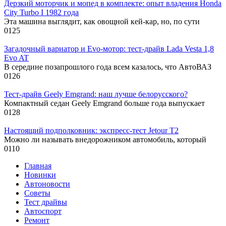
Дерзкий моторчик и мопед в комплекте: опыт владения Honda
City Turbo I 1982 года
Эта машина выглядит, как овощной кей-кар, но, по сути
0
125
Загадочный вариатор и Evo-мотор: тест-драйв Lada Vesta 1,8
Evo AT
В середине позапрошлого года всем казалось, что АвтоВАЗ
0
126
Тест-драйв Geely Emgrand: наш лучше белорусского?
Компактный седан Geely Emgrand больше года выпускает
0
128
Настоящий подполковник: экспресс-тест Jetour T2
Можно ли называть внедорожником автомобиль, который
0
110
Главная
Новинки
Автоновости
Советы
Тест драйвы
Автоспорт
Ремонт