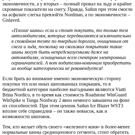
экономичности, а у вторых – полный провал на льду и крайне
скромные показатели на снегу. Правда, Sailun при этом смогли
на асфальте слегка превзойти Nordman, а по экономичности –
Gislaved.
«Плохие шины» если и стоит покупать, то только тем
автолюбителям, которые передвигаются исключительно
в спокойном темпе по твердым дорогам, очищенным от
снега и льда, поскольку на скользких покрытиях такие
шины могут быть непредсказуемыми даже на
автомобилях, оснащенных всем спектром электронных
ограничителей. А вот водителям-новичкам приобретать
их вообще категорически не рекомендуется!
Если брать во внимание именно экономическую сторону
покупки тех или иных шипованных покрышек, то в
бюджетной категории наиболее выгодными являются Viatti
Brina Nordico, в то время как стоимость Roadstone WinGuard
WinSpike и Tunga Nordway 2 явно немного завышена на фоне
их способностей. При этом ценник Sailun Ice Blazer WST3
вполне себе справедлив – он также невысок, как и
возможности шиповок.
Тем, кто желает обуть своего «железного коня» в более-менее
нормальные шины среднеценового сегмента, стоит обратить