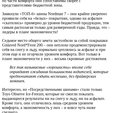
по части комфорта они сопоставимы скорее с
представителями бюджетной зоны.
Замкнули «ТОП-6» шины Nordman 7 – они крайне уверенно
проявили себя на «белых» покрытиях, однако на асфальте
«скатились» примерно до уровня бюджетной продукции, тем
самым располагая только для размеренной езды. Правда, это –
лидеры в плане экономичности!
Седьмое место общего зачета застолбили за собой покрышки
Gislaved Nord*Frost 200 – они неплохо продемонстрировали
себя на снегу и льду, нормально цеплялись за асфальт и при
этом еще и не огорчили уровнем комфорта. Вот только в
плане экономичности у них – весьма скромные достижения.
Все так называемые «хорошисты» вполне себе
оправдают ожидания большинства водителей, которые
предпочитают ездить неспешно, без драйверских
замашек.
Интересно, но «Посредственными шинами» стали только
Toyo Observe Ice-Freezer, которые не смогли показать
выдающиеся результаты ни на снегу и льду, ни на асфальте.
Кроме того, они отличились лишь средним уровнем
комфорта, а экономичность у них – и вовсе чуть ниже
среднего.