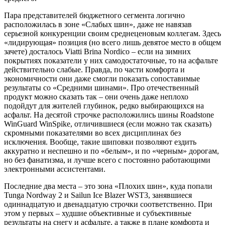
Пара представителей бюджетного сегмента логично
расположилась в зоне «Слабых шин», даже не навязав
серьезной конкуренции своим среднеценовым коллегам. Здесь
«лидирующая» позиция (но всего лишь девятое место в общем
зачете) досталось Viatti Brina Nordico – если на зимних
покрытиях показатели у них самодостаточные, то на асфальте
действительно слабые. Правда, по части комфорта и
экономичности они даже смогли показать сопоставимые
результаты со «Средними шинами». Про отечественный
продукт можно сказать так – они очень даже неплохо
подойдут для жителей глубинок, редко выбирающихся на
асфальт. На десятой строчке расположились шины Roadstone
WinGuard WinSpike, отличившиеся (если можно так сказать)
скромными показателями во всех дисциплинах без
исключения. Вообще, такие шиповки позволяют ездить
аккуратно и неспешно и по «белым», и по «черным» дорогам,
но без фанатизма, и лучше всего с постоянно работающими
электронными ассистентами.
Последние два места – это зона «Плохих шин», куда попали
Tunga Nordway 2 и Sailun Ice Blazer WST3, занявшиеся
одиннадцатую и двенадцатую строчки соответственно. При
этом у первых – худшие объективные и субъективные
результаты на снегу и асфальте, а также в плане комфорта и