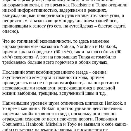
информативности, в то время как Roadstone и Tunga огорчили
низкой информативностью, задержками в реакциях,
вынуждающими поворачивать руль на значительные углы, и
неприятным запаздывающим подруливанием задней оси,
приводящим к заносу (то есть на аутсайдерах – быстро ездить
опасно).
Что до топливной экономичности, то здесь наименее
«прожорливыми» оказались Nokian, Nordman и Hankook,
причем как на городских (60 км/ч), так и на шоссейных (90
км/ч) скоростях. А вот на покрышках Tunga автомобилю
требовалась больше всего горючего в обоих случаях.
Последний этап комбинированного заезда – оценка
акустического комфорта и плавности хода, причем
проводилась она не на ровном асфальте, а на покрытии со
всевозможными изъянами, встречающимися в реальной
жизни: выбоины, трещины, вспученный швы и т.д.
Наименьшим уровнем шума отличились шиповки Hankook, в
то время как шины Nokian приятно удивили действительно
«премиальной» плавностью хода, поскольку они словно
ограждали седоков от всех недочетов дороги. Покрышки
Continental, Hankook, Michelin и Toyo не вызвали к себе каких-
либо серьезных нареканий, однако и восхищения не