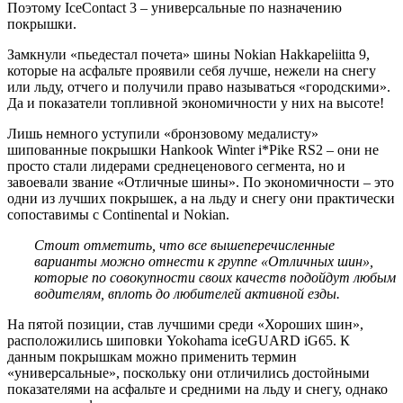
Поэтому IceContact 3 – универсальные по назначению
покрышки.
Замкнули «пьедестал почета» шины Nokian Hakkapeliitta 9,
которые на асфальте проявили себя лучше, нежели на снегу
или льду, отчего и получили право называться «городскими».
Да и показатели топливной экономичности у них на высоте!
Лишь немного уступили «бронзовому медалисту»
шипованные покрышки Hankook Winter i*Pike RS2 – они не
просто стали лидерами среднеценового сегмента, но и
завоевали звание «Отличные шины». По экономичности – это
одни из лучших покрышек, а на льду и снегу они практически
сопоставимы с Continental и Nokian.
Стоит отметить, что все вышеперечисленные
варианты можно отнести к группе «Отличных шин»,
которые по совокупности своих качеств подойдут любым
водителям, вплоть до любителей активной езды.
На пятой позиции, став лучшими среди «Хороших шин»,
расположились шиповки Yokohama iceGUARD iG65. К
данным покрышкам можно применить термин
«универсальные», поскольку они отличились достойными
показателями на асфальте и средними на льду и снегу, однако