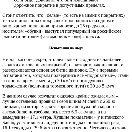
дорожное покрытие в допустимых пределах.
Стоит отметить, что «белые» (то есть на зимних покрытиях)
тесты шипованных покрышек проводились на одном из
заполярных полигонов при морозе до 25 градусов, а
носителем «обувки» выступал популярный на российском
рынке (и не только) автомобиль «гольф»-класса.
Испытания на льду
Ни для кого не секрет, что лед является одним из наиболее
скольких и коварных покрытий, на котором, как правило, и
разворачивается основная битва шиповок. Ну а первыми
испытаниями, которым подверглись все «подопытные», стали
разгон на время с места до 30 км/ч и последующее
торможение (величина тормозного пути) с 30 до 5 км/ч.
В данном случае результат оказался крайне ожидаемым –
лучше остальных проявили себя шины Michelin c 250-ю
шипами, на которых для ускорения до нужной скорости
автомобилю потребовалось всего 6.9 секунды, а на
замедление – 17.1 метра. Худшие показатели – у китайского
Sailun, уступившего лидеру почти в два с половиной раза, –
16.1 секунды и 39.6 метра соответственно. Чего-чего, а столь