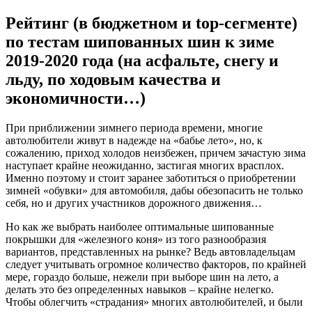
Рейтинг (в бюджетном и top-сегменте)
по тестам шипованных шин к зиме
2019-2020 года (на асфальте, снегу и
льду, по ходовым качества и
экономичности…)
При приближении зимнего периода времени, многие
автолюбители живут в надежде на «бабье лето», но, к
сожалению, приход холодов неизбежен, причем зачастую зима
наступает крайне неожиданно, застигая многих врасплох.
Именно поэтому и стоит заранее заботиться о приобретении
зимней «обувки» для автомобиля, дабы обезопасить не только
себя, но и других участников дорожного движения…
Но как же выбрать наиболее оптимальные шипованные
покрышки для «железного коня» из того разнообразия
вариантов, представленных на рынке? Ведь автовладельцам
следует учитывать огромное количество факторов, по крайней
мере, гораздо больше, нежели при выборе шин на лето, а
делать это без определенных навыков – крайне нелегко.
Чтобы облегчить «страдания» многих автолюбителей, и были