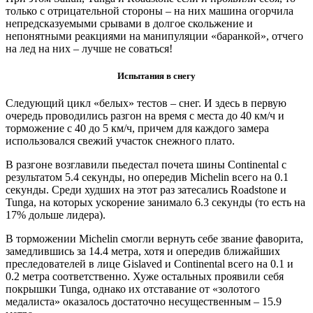
только с отрицательной стороны – на них машина огорчила
непредсказуемыми срывами в долгое скольжение и
непонятными реакциями на манипуляции «баранкой», отчего
на лед на них – лучше не соваться!
Испытания в снегу
Следующий цикл «белых» тестов – снег. И здесь в первую
очередь проводились разгон на время с места до 40 км/ч и
торможение с 40 до 5 км/ч, причем для каждого замера
использовался свежий участок снежного плато.
В разгоне возглавили пьедестал почета шины Continental с
результатом 5.4 секунды, но опередив Michelin всего на 0.1
секунды. Среди худших на этот раз затесались Roadstone и
Tunga, на которых ускорение занимало 6.3 секунды (то есть на
17% дольше лидера).
В торможении Michelin смогли вернуть себе звание фаворита,
замедлившись за 14.4 метра, хотя и опередив ближайших
преследователей в лице Gislaved и Continental всего на 0.1 и
0.2 метра соответственно. Хуже остальных проявили себя
покрышки Tunga, однако их отставание от «золотого
медалиста» оказалось достаточно несущественным – 15.9