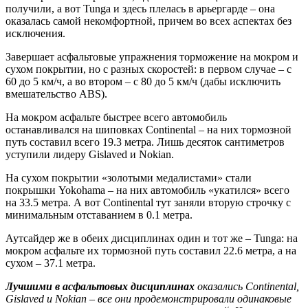
получили, а вот Tunga и здесь плелась в арьергарде – она
оказалась самой некомфортной, причем во всех аспектах без
исключения.
Завершает асфальтовые упражнения торможение на мокром и
сухом покрытии, но с разных скоростей: в первом случае – с
60 до 5 км/ч, а во втором – с 80 до 5 км/ч (дабы исключить
вмешательство ABS).
На мокром асфальте быстрее всего автомобиль
останавливался на шиповках Continental – на них тормозной
путь составил всего 19.3 метра. Лишь десяток сантиметров
уступили лидеру Gislaved и Nokian.
На сухом покрытии «золотыми медалистами» стали
покрышки Yokohama – на них автомобиль «укатился» всего
на 33.5 метра. А вот Continental тут заняли вторую строчку с
минимальным отставанием в 0.1 метра.
Аутсайдер же в обеих дисциплинах один и тот же – Tunga: на
мокром асфальте их тормозной путь составил 22.6 метра, а на
сухом – 37.1 метра.
Лучшими в асфальтовых дисциплинах
оказались Continental,
Gislaved и Nokian – все они продемонстрировали одинаковые