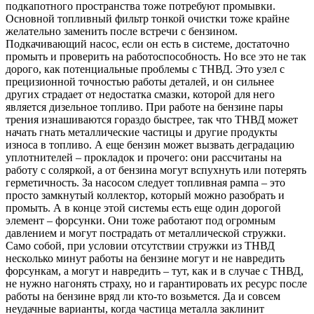
подкапотного пространства тоже потребуют промывки.
Основной топливный фильтр тонкой очистки тоже крайне
желательно заменить после встречи с бензином.
Подкачивающий насос, если он есть в системе, достаточно
промыть и проверить на работоспособность. Но все это не так
дорого, как потенциальные проблемы с ТНВД. Это узел с
прецизионной точностью работы деталей, и он сильнее
других страдает от недостатка смазки, которой для него
является дизельное топливо. При работе на бензине пары
трения изнашиваются гораздо быстрее, так что ТНВД может
начать гнать металлические частицы и другие продукты
износа в топливо. А еще бензин может вызвать деградацию
уплотнителей – прокладок и прочего: они рассчитаны на
работу с соляркой, а от бензина могут вспухнуть или потерять
герметичность. За насосом следует топливная рампа – это
просто замкнутый коллектор, который можно разобрать и
промыть. А в конце этой системы есть еще один дорогой
элемент – форсунки. Они тоже работают под огромным
давлением и могут пострадать от металлической стружки.
Само собой, при условии отсутствии стружки из ТНВД
несколько минут работы на бензине могут и не навредить
форсункам, а могут и навредить – тут, как и в случае с ТНВД,
не нужно нагонять страху, но и гарантировать их ресурс после
работы на бензине вряд ли кто-то возьмется. Да и совсем
неудачные варианты, когда частица металла заклинит