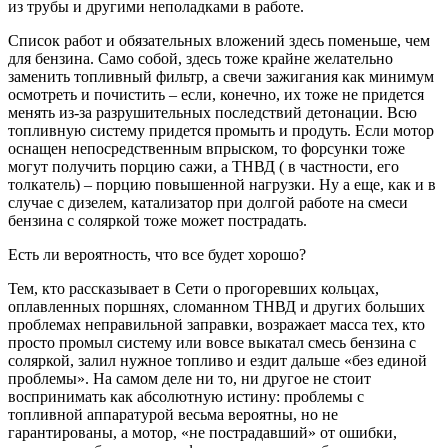
из трубы и другими неполадками в работе.
Список работ и обязательных вложений здесь поменьше, чем
для бензина. Само собой, здесь тоже крайне желательно
заменить топливный фильтр, а свечи зажигания как минимум
осмотреть и почистить – если, конечно, их тоже не придется
менять из-за разрушительных последствий детонации. Всю
топливную систему придется промыть и продуть. Если мотор
оснащен непосредственным впрыском, то форсунки тоже
могут получить порцию сажи, а ТНВД ( в частности, его
толкатель) – порцию повышенной нагрузки. Ну а еще, как и в
случае с дизелем, катализатор при долгой работе на смеси
бензина с соляркой тоже может пострадать.
Есть ли вероятность, что все будет хорошо?
Тем, кто рассказывает в Сети о прогоревших кольцах,
оплавленных поршнях, сломанном ТНВД и других больших
проблемах неправильной заправки, возражает масса тех, кто
просто промыл систему или вовсе выкатал смесь бензина с
соляркой, залил нужное топливо и ездит дальше «без единой
проблемы». На самом деле ни то, ни другое не стоит
воспринимать как абсолютную истину: проблемы с
топливной аппаратурой весьма вероятны, но не
гарантированы, а мотор, «не пострадавший» от ошибки,