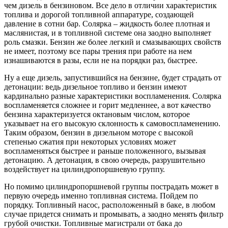
чем дизель в бензиновом. Все дело в отличии характеристик
топлива и дорогой топливной аппаратуре, создающей
давление в сотни бар. Солярка – жидкость более плотная и
маслянистая, и в топливной системе она заодно выполняет
роль смазки. Бензин же более легкий и смазывающих свойств
не имеет, поэтому все пары трения при работе на нем
изнашиваются в разы, если не на порядки раз, быстрее.
Ну а еще дизель, запустившийся на бензине, будет страдать от
детонации: ведь дизельное топливо и бензин имеют
кардинально разные характеристики воспламенения. Солярка
воспламеняется сложнее и горит медленнее, а вот качество
бензина характеризуется октановым числом, которое
указывает на его высокую склонность к самовоспламенению.
Таким образом, бензин в дизельном моторе с высокой
степенью сжатия при некоторых условиях может
воспламеняться быстрее и раньше положенного, вызывая
детонацию. А детонация, в свою очередь, разрушительно
воздействует на цилиндропоршневую группу.
Но помимо цилиндропоршневой группы пострадать может в
первую очередь именно топливная система. Пойдем по
порядку. Топливный насос, расположенный в баке, в любом
случае придется снимать и промывать, а заодно менять фильтр
грубой очистки. Топливные магистрали от бака до