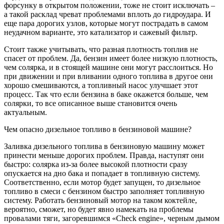
форсунку в открытом положении, тоже не стоит исключать –
а такой расклад чреват проблемами вплоть до гидроудара. И
еще пара дорогих узлов, которые могут пострадать в самом
неудачном варианте, это катализатор и сажевый фильтр.
Стоит также учитывать, что разная плотность топлив не
спасет от проблем. Да, бензин имеет более низкую плотность,
чем солярка, и в стоящей машине они могут расслоиться. Но
при движении и при вливании одного топлива в другое они
хорошо смешиваются, а топливный насос улучшает этот
процесс. Так что если бензина в баке окажется больше, чем
солярки, то все описанное выше становится очень
актуальным.
Чем опасно дизельное топливо в бензиновой машине?
Заливка дизельного топлива в бензиновую машину может
принести меньше дорогих проблем. Правда, наступят они
быстро: солярка из-за более высокой плотности сразу
опускается на дно бака и попадает в топливную систему.
Соответственно, если мотор будет запущен, то дизельное
топливо в смеси с бензином быстро заполняет топливную
систему. Работать бензиновый мотор на таком коктейле,
вероятно, сможет, но будет явно намекать на проблемы
провалами тяги, загоревшимся «Check engine», черным дымом