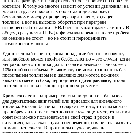
никто не разбирал и не дефектовал после пробега на горючем
коктейле. К тому же многое зависит от условий движения: на
малой нагрузке и холостых оборотах и дизельному, и
бензиновому мотору проще переварить неподходящее
топливо, а вот на высоких оборотах при перегреве
оставшегося без смазки ТНВД бензин может даже закипеть. В
общем, сразу везти ТНВД и форсунки в ремонт после пробега
на бензине не стоит – но не стоит и переоценивать
возможности машины.
Единственный вариант, когда попадание бензина в солярку
или наоборот может пройти безболезненно – это случаи, когда
неправильного топлива долили совсем немного – не более 5-
10% от общего объема. В таком случае можно заполнить бак
правильным топливом и в щадящих для мотора режимах
выкатать смесь из бака, периодически дозаправляясь, чтобы
постепенно снизить концентрацию «примеси».
Кроме того, есть, например, советы по доливке в бак масла
для двухтактных двигателей или присадок для дизельного
топлива. Но если бензина в солярке немного, то этим можно
пренебречь, а вот если соотношение уже ощутимое, то такими
советами можно пользоваться на свой страх и риск и в
ситуациях, когда ехать нужно непременно, и варианта вызвать
помощь нет совсем. В противном случае лучше не