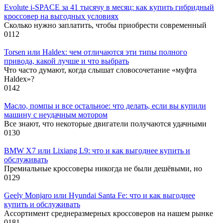
Evolute i-SPACE за 41 тысячу в месяц: как купить гибридный
кроссовер на выгодных условиях
Сколько нужно заплатить, чтобы приобрести современный
0
112
Torsen или Haldex: чем отличаются эти типы полного
привода, какой лучше и что выбрать
Что часто думают, когда слышат словосочетание «муфта
Haldex»?
0
142
Масло, помпы и все остальное: что делать, если вы купили
машину с неудачным мотором
Все знают, что некоторые двигатели получаются удачными
0
130
BMW X7 или Lixiang L9: что и как выгоднее купить и
обслуживать
Премиальные кроссоверы никогда не были дешёвыми, но
0
129
Geely Monjaro или Hyundai Santa Fe: что и как выгоднее
купить и обслуживать
Ассортимент среднеразмерных кроссоверов на нашем рынке
0
181