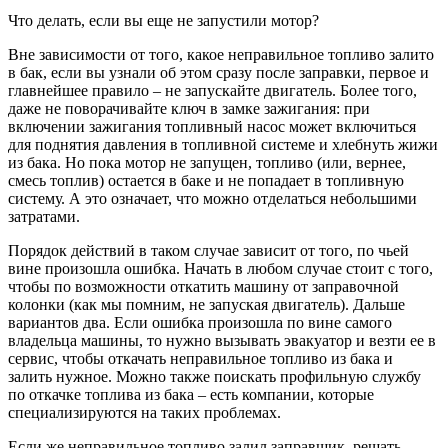
Что делать, если вы еще не запустили мотор?
Вне зависимости от того, какое неправильное топливо залито
в бак, если вы узнали об этом сразу после заправки, первое и
главнейшее правило – не запускайте двигатель. Более того,
даже не поворачивайте ключ в замке зажигания: при
включении зажигания топливный насос может включиться
для поднятия давления в топливной системе и хлебнуть жижи
из бака. Но пока мотор не запущен, топливо (или, вернее,
смесь топлив) остается в баке и не попадает в топливную
систему. А это означает, что можно отделаться небольшими
затратами.
Порядок действий в таком случае зависит от того, по чьей
вине произошла ошибка. Начать в любом случае стоит с того,
чтобы по возможности откатить машину от заправочной
колонки (как мы помним, не запуская двигатель). Дальше
вариантов два. Если ошибка произошла по вине самого
владельца машины, то нужно вызывать эвакуатор и везти ее в
сервис, чтобы откачать неправильное топливо из бака и
залить нужное. Можно также поискать профильную службу
по откачке топлива из бака – есть компании, которые
специализируются на таких проблемах.
Если же неправильное топливо залил заправщик, решать