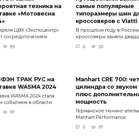
ероятная техника на
самые популярные
тавке «Мотовесна
типоразмеры шин д
4»
кроссоверов с Viatti
апреля ЦВК «Экспоцентр»
В прошлом году в России
ет сосредоточением
кроссоверы заняли двадц
99
0
131
ФЭН ТРАК РУС на
Manhart CRE 700: че
тавке WASMA 2024
цилиндра со звуком
плюс дополнительн
авка WASMA 2024 стала
мощность
м событием в области
Германское тюнинг-атель
97
Manhart Performance
0
117