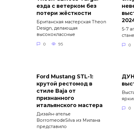
езда с ветерком без
нев
потери жёсткости
выс
202
Британская мастерская Theon
Design, делающая
5-7 
высококлассные
стан
0
95
0
Ford Mustang STL-1:
ДУН
крутой рестомод в
выс
стиле Baja от
Выст
признанного
ярки
итальянского мастера
0
Дизайн-ателье
BorromeodeSilva из Милана
представило