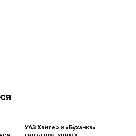
ся
УАЗ Хантер и «Буханка»
няем
снова доступны в