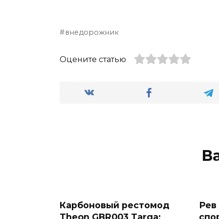
внедорожник
Оцените статью
В
Карбоновый рестомод
Рев
Theon GBR003 Targa:
спо