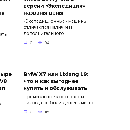
версии «Экспедиция»,
ля
названы цены
«Экспедиционные» машины
отличаются наличием
дополнительного
ать
0
94
тыре
BMW X7 или Lixiang L9:
 V8
что и как выгоднее
ая
купить и обслуживать
Премиальные кроссоверы
никогда не были дешёвыми, но
е
0
115