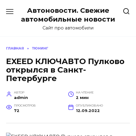
Перейти
Автоновости. Свежие
к
содержанию
автомобильные новости
Сайт про автомобили
ГЛАВНАЯ
»
ТЮНИНГ
EXEED КЛЮЧАВТО Пулково
открылся в Санкт-
Петербурге
АВТОР
НА ЧТЕНИЕ
admin
2 мин
ПРОСМОТРОВ
ОПУБЛИКОВАНО
72
12.09.2022