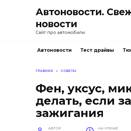
Перейти
Автоновости. Све
к
содержанию
новости
Сайт про автомобили
Автоновости
Тест драйвы
Тю
ГЛАВНАЯ
»
СОВЕТЫ
Фен, уксус, ми
делать, если з
зажигания
АВТОР
НА ЧТЕНИЕ