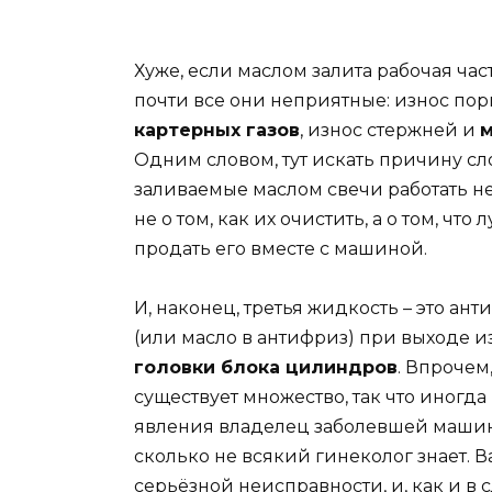
Хуже, если маслом залита рабочая час
почти все они неприятные: износ по
картерных газов
, износ стержней и
м
Одним словом, тут искать причину сло
заливаемые маслом свечи работать не
не о том, как их очистить, а о том, ч
продать его вместе с машиной.
И, наконец, третья жидкость – это ан
(или масло в антифриз) при выходе и
головки блока цилиндров
. Впрочем
существует множество, так что иногд
явления владелец заболевшей машины
сколько не всякий гинеколог знает. В
серьёзной неисправности, и, как и в с