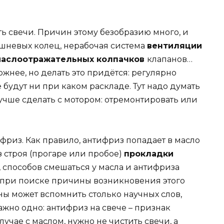
ть свечи. Причин этому безобразию много, и
ршневых колец, нерабочая система
вентиляции
аслоотражательных колпачков
клапанов…
жнее, но делать это придётся: регулярно
 будут ни при каком раскладе. Тут надо думать
то лучше сделать с мотором: отремонтировать или
тифриз. Как правило, антифриз попадает в масло
з строя (прогаре или пробое)
прокладки
, способов смешаться у масла и антифриза
а при поиске причины возникновения этого
 может вспомнить столько научных слов,
ажно одно: антифриз на свече – признак
лучае с маслом, нужно не чистить свечи, а