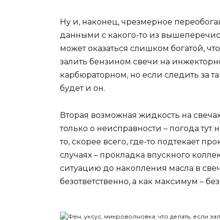
Ну и, наконец, чрезмерное переобог
данными с какого-то из вышеперечисл
может оказаться слишком богатой, чт
залить бензином свечи на инжекторно
карбюраторном, но если следить за та
будет и он.
Вторая возможная жидкость на свечах 
только о неисправности – погода тут н
то, скорее всего, где-то подтекает п
случаях – прокладка впускного коллек
ситуацию до накопления масла в свеч
безответственно, а как максимум – бе