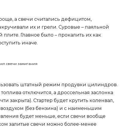
роще, а свечи считались дефицитом,
ыкручивали их и грели. Суровые – паяльной
 плите. Главное было – прокалить их как
оступить иначе.
ьзовать штатный режим продувки цилиндров.
а топлива отключится, а дроссельная заслонка
чти закрыта). Стартер будет крутить коленвал,
оздухом (без бензина) и с наименьшим
ивления будет меньше, если свечи вообще
шком залитые свечи можно более-менее