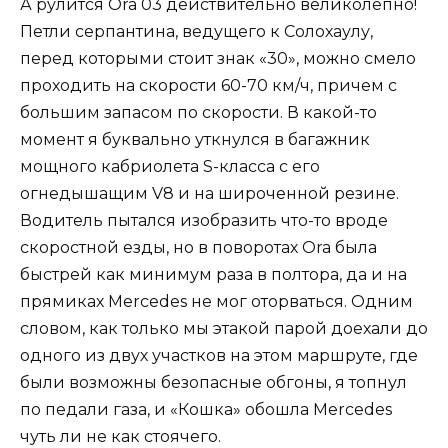
А рулится Ora 03 действительно великолепно!
Петли серпантина, ведущего к Солохаулу,
перед которыми стоит знак «30», можно смело
проходить на скорости 60-70 км/ч, причем с
большим запасом по скорости. В какой-то
момент я буквально уткнулся в багажник
мощного кабриолета S-класса с его
огнедышащим V8 и на широченной резине.
Водитель пытался изобразить что-то вроде
скоростной езды, но в поворотах Ora была
быстрей как минимум раза в полтора, да и на
прямиках Mercedes не мог оторваться. Одним
словом, как только мы этакой парой доехали до
одного из двух участков на этом маршруте, где
были возможны безопасные обгоны, я топнул
по педали газа, и «Кошка» обошла Mercedes
чуть ли не как стоячего.