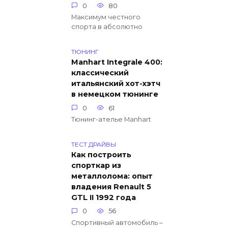
0
80
Максимум честного
спорта в абсолютно
ТЮНИНГ
Manhart Integrale 400:
классический
итальянский хот-хэтч
в немецком тюнинге
0
61
Тюнинг-ателье Manhart
ТЕСТ ДРАЙВЫ
Как построить
спорткар из
металлолома: опыт
владения Renault 5
GTL II 1992 года
0
56
Спортивный автомобиль –