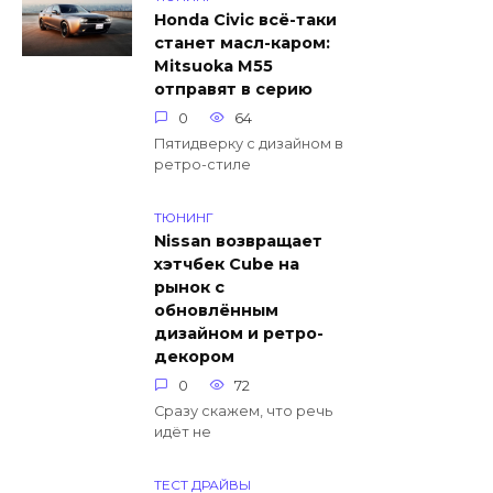
Honda Civic всё-таки
станет масл-каром:
Mitsuoka M55
отправят в серию
0
64
Пятидверку с дизайном в
ретро-стиле
ТЮНИНГ
Nissan возвращает
хэтчбек Cube на
рынок с
обновлённым
дизайном и ретро-
декором
0
72
Сразу скажем, что речь
идёт не
ТЕСТ ДРАЙВЫ